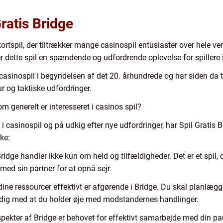
Gratis Bridge
 kortspil, der tiltrækker mange casinospil entusiaster over hele 
der dette spil en spændende og udfordrende oplevelse for spillere 
casinospil i begyndelsen af det 20. århundrede og har siden da til
r og taktiske udfordringer.
om generelt er interesseret i casinos spil?
 i casinospil og på udkig efter nye udfordringer, har Spil Gratis B
ke:
Bridge handler ikke kun om held og tilfældigheder. Det er et spil,
ed sin partner for at opnå sejr.
dine ressourcer effektivt er afgørende i Bridge. Du skal planlæg
mtidig med at du holder øje med modstandernes handlinger.
ekter af Bridge er behovet for effektivt samarbejde med din partn