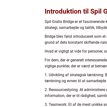
Introduktion til Spil 
Spil Gratis Bridge er et fascinerende
strategi, samarbejde og taktik, tilby
Bridge blev først introduceret som et 
grund af dets konstant skiftende natu
Hvad er vigtigt at vide for personer, s
For dem, der er generelt interesserede
vigtige punkter, der er værd at bemær
1. Udvikling af strategisk tænkning: 
tænkning og evnen til at samarbejde m
2. Ressourcestyring: At administrere 
information, der er til rådighed, sa
3. Teamwork: Et af de mest unikke asp