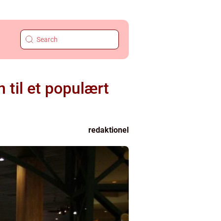
 til et populært
redaktionel