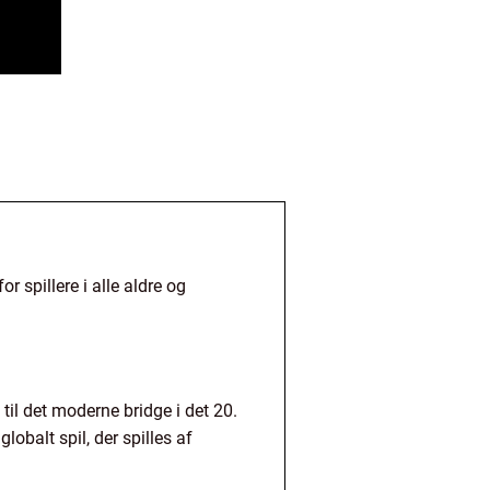
r spillere i alle aldre og
til det moderne bridge i det 20.
lobalt spil, der spilles af