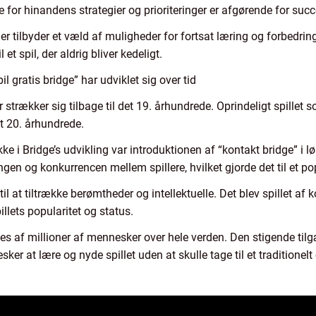
for hinandens strategier og prioriteringer er afgørende for succ
der tilbyder et væld af muligheder for fortsat læring og forbedring
l et spil, der aldrig bliver kedeligt.
 gratis bridge” har udviklet sig over tid
strækker sig tilbage til det 19. århundrede. Oprindeligt spillet 
et 20. århundrede.
ke i Bridge’s udvikling var introduktionen af “kontakt bridge” i l
n og konkurrencen mellem spillere, hvilket gjorde det til et po
l at tiltrække berømtheder og intellektuelle. Det blev spillet af k
illets popularitet og status.
pilles af millioner af mennesker over hele verden. Den stigende ti
ker at lære og nyde spillet uden at skulle tage til et traditionelt