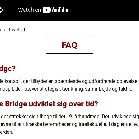
 er lavet af!
FAQ
idge?
de kortspil, der tilbyder en spændende og udfordrende oplevelse fo
nospil, der kræver strategisk tænkning, samarbejde og taktik.
s Bridge udviklet sig over tid?
er strækker sig tilbage til det 19. århundrede. Det udviklede sig 
ne til at tiltrække berømtheder og intellektuelle. I dag er det et g
verden.