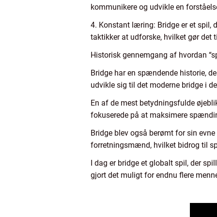
kommunikere og udvikle en forståelse 
4. Konstant læring: Bridge er et spil, 
taktikker at udforske, hvilket gør det ti
Historisk gennemgang af hvordan “spil
Bridge har en spændende historie, der 
udvikle sig til det moderne bridge i d
En af de mest betydningsfulde øjeblik
fokuserede på at maksimere spændinge
Bridge blev også berømt for sin evne ti
forretningsmænd, hvilket bidrog til sp
I dag er bridge et globalt spil, der s
gjort det muligt for endnu flere mennes