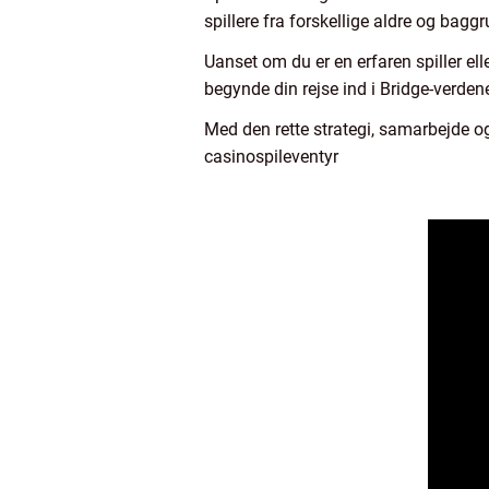
spillere fra forskellige aldre og bagg
Uanset om du er en erfaren spiller elle
begynde din rejse ind i Bridge-verden
Med den rette strategi, samarbejde o
casinospileventyr