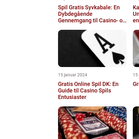
Spil Gratis Syvkabale: En
Ka
Dybdegående
Un
Gennemgang til Casino- og
en
Spilentusiaster
15 januar 2024
15
Gratis Online Spil DK: En
Gr
Guide til Casino Spils
Entusiaster