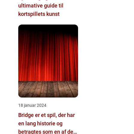
ultimative guide til
kortspillets kunst
18 januar 2024
Bridge er et spil, der har
en lang historie og
betragtes som en af de