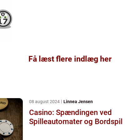
Få læst flere indlæg her
08 august 2024
Linnea Jensen
Casino: Spændingen ved
Spilleautomater og Bordspil