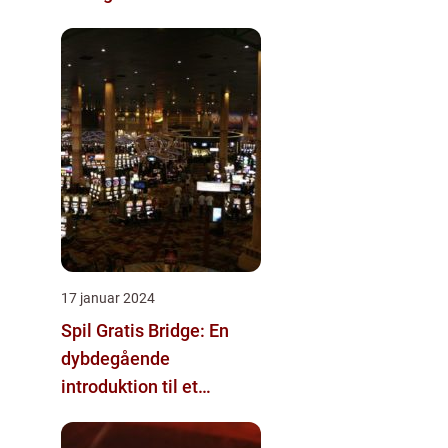
mest udfordrende
kortspil i verden
17 januar 2024
Spil Gratis Bridge: En
dybdegående
introduktion til et
populært casinospil