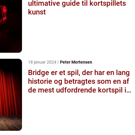
ultimative guide til kortspillets
kunst
18 januar 2024
Peter Mortensen
Bridge er et spil, der har en lang
historie og betragtes som en af
de mest udfordrende kortspil i
verden