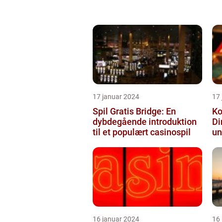
17 januar 2024
17
Spil Gratis Bridge: En
Ko
dybdegående introduktion
Di
til et populært casinospil
un
16 januar 2024
16