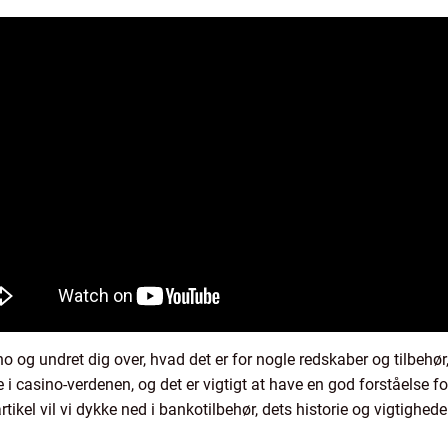
 og undret dig over, hvad det er for nogle redskaber og tilbehør
e i casino-verdenen, og det er vigtigt at have en god forståelse fo
artikel vil vi dykke ned i bankotilbehør, dets historie og vigtighed