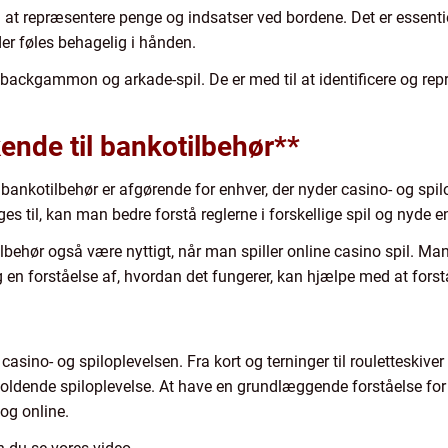
 at repræsentere penge og indsatser ved bordene. Det er essentie
er føles behagelig i hånden.
m backgammon og arkade-spil. De er med til at identificere og rep
kende til bankotilbehør**
nkotilbehør er afgørende for enhver, der nyder casino- og spilo
s til, kan man bedre forstå reglerne i forskellige spil og nyde
lbehør også være nyttigt, når man spiller online casino spil. Ma
g en forståelse af, hvordan det fungerer, kan hjælpe med at forstå
i casino- og spiloplevelsen. Fra kort og terninger til rouletteskiv
oldende spiloplevelse. At have en grundlæggende forståelse for b
 og online.