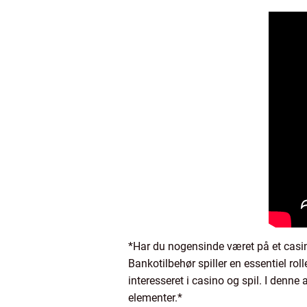
*Har du nogensinde været på et casino
Bankotilbehør spiller en essentiel roll
interesseret i casino og spil. I denne 
elementer.*