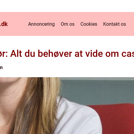
.
dk
Annoncering
Om os
Cookies
Kontakt os
r: Alt du behøver at vide om ca
en