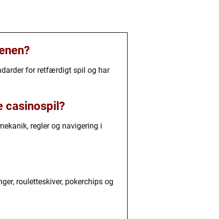
denen?
darder for retfærdigt spil og har
e casinospil?
mekanik, regler og navigering i
nger, rouletteskiver, pokerchips og