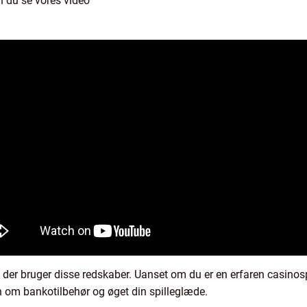
an du se vores video
 der bruger disse redskaber. Uanset om du er en erfaren casinospil
den om bankotilbehør og øget din spilleglæde.