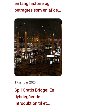
en lang historie og
betragtes som en af de
mest udfordrende
kortspil i verden
17 januar 2024
Spil Gratis Bridge: En
dybdegående
introduktion til et