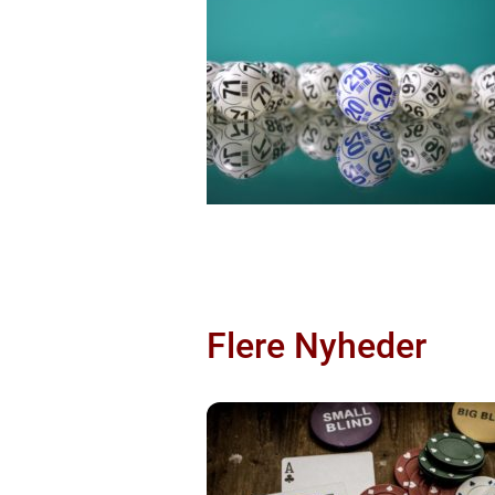
Flere Nyheder