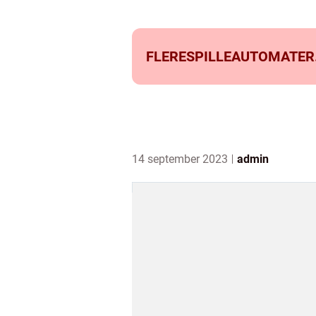
FLERESPILLEAUTOMATER
14 september 2023
admin