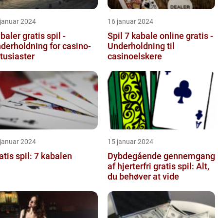
 januar 2024
16 januar 2024
baler gratis spil -
Spil 7 kabale online gratis -
derholdning for casino-
Underholdning til
tusiaster
casinoelskere
 januar 2024
15 januar 2024
atis spil: 7 kabalen
Dybdegående gennemgang
af hjerterfri gratis spil: Alt,
du behøver at vide