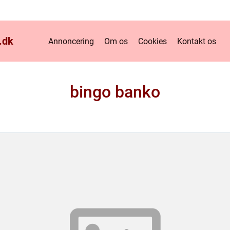
.
dk
Annoncering
Om os
Cookies
Kontakt os
bingo banko