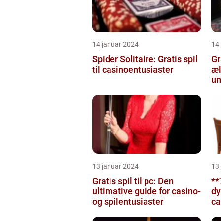
14 januar 2024
14
Spider Solitaire: Gratis spil
Gr
til casinoentusiaster
æl
un
mu
on
13 januar 2024
13
Gratis spil til pc: Den
**
ultimative guide for casino-
dy
og spilentusiaster
ca
sp