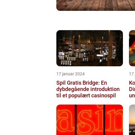
17 januar 2024
17
Spil Gratis Bridge: En
Ko
dybdegående introduktion
Di
til et populært casinospil
un