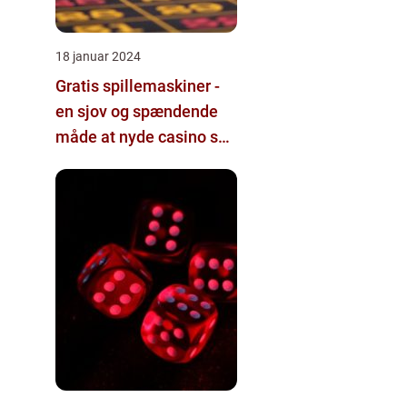
18 januar 2024
Gratis spillemaskiner -
en sjov og spændende
måde at nyde casino spil
på