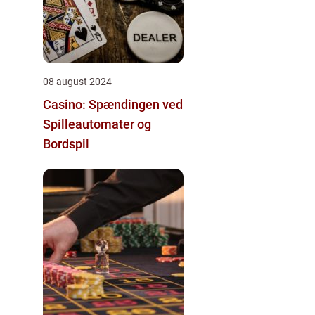
08 august 2024
Casino: Spændingen ved
Spilleautomater og
Bordspil