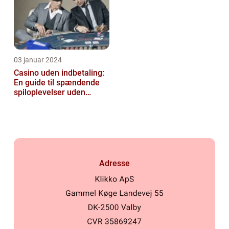
03 januar 2024
Casino uden indbetaling:
En guide til spændende
spiloplevelser uden
økonomisk risiko
Adresse