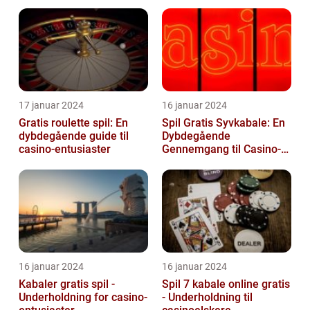
populært casinospil
17 januar 2024
16 januar 2024
Gratis roulette spil: En
Spil Gratis Syvkabale: En
dybdegående guide til
Dybdegående
casino-entusiaster
Gennemgang til Casino-
og Spilentusiaster
16 januar 2024
16 januar 2024
Kabaler gratis spil -
Spil 7 kabale online gratis
Underholdning for casino-
- Underholdning til