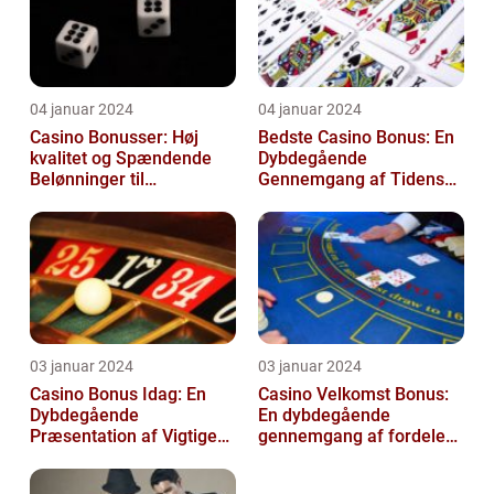
04 januar 2024
04 januar 2024
Casino Bonusser: Høj
Bedste Casino Bonus: En
kvalitet og Spændende
Dybdegående
Belønninger til
Gennemgang af Tidens
Casinospillere
Mest Attraktive Tilbud
03 januar 2024
03 januar 2024
Casino Bonus Idag: En
Casino Velkomst Bonus:
Dybdegående
En dybdegående
Præsentation af Vigtige
gennemgang af fordele
Aspekter for
og udvikling over tid
Casinospillere