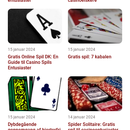
entusiaster
casinoelskere
15 januar 2024
15 januar 2024
Gratis Online Spil DK: En
Gratis spil: 7 kabalen
Guide til Casino Spils
Entusiaster
15 januar 2024
14 januar 2024
Dybdegående
Spider Solitaire: Gratis
gennemgang af hjerterfri
spil til casinoentusiaster