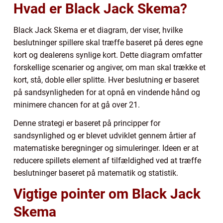
Hvad er Black Jack Skema?
Black Jack Skema er et diagram, der viser, hvilke
beslutninger spillere skal træffe baseret på deres egne
kort og dealerens synlige kort. Dette diagram omfatter
forskellige scenarier og angiver, om man skal trække et
kort, stå, doble eller splitte. Hver beslutning er baseret
på sandsynligheden for at opnå en vindende hånd og
minimere chancen for at gå over 21.
Denne strategi er baseret på principper for
sandsynlighed og er blevet udviklet gennem årtier af
matematiske beregninger og simuleringer. Ideen er at
reducere spillets element af tilfældighed ved at træffe
beslutninger baseret på matematik og statistik.
Vigtige pointer om Black Jack
Skema