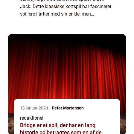
Jack. Dette klassiske kortspil har fascineret
spillere i årtier med sin enkle, men
spændende gameplay. Mens held spiller en
rolle i at opnå en vindende hånd, er det
vigtigt...
18 januar 2024
Peter Mortensen
redaktionel
Bridge er et spil, der har en lang
historie og betragtes som en af de