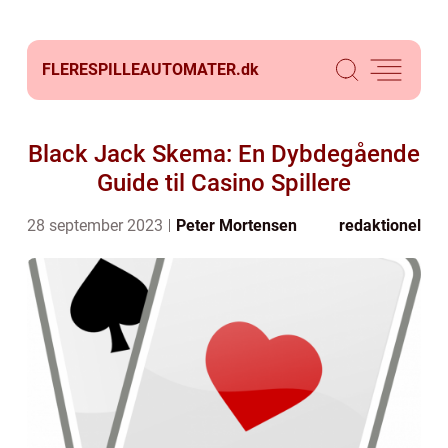
FLERESPILLEAUTOMATER.
dk
Black Jack Skema: En Dybdegående
Guide til Casino Spillere
28 september 2023
Peter Mortensen
redaktionel