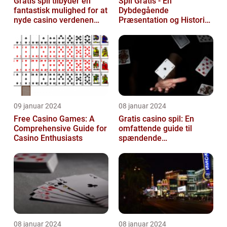
Gratis spil tilbyder en
Spil Gratis - En
fantastisk mulighed for at
Dybdegående
nyde casino verdenen
Præsentation og Historisk
uden at skulle tømme
Gennemgang
pengepu...
09 januar 2024
08 januar 2024
Free Casino Games: A
Gratis casino spil: En
Comprehensive Guide for
omfattende guide til
Casino Enthusiasts
spændende
spiloplevelser
08 januar 2024
08 januar 2024