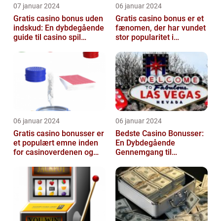
07 januar 2024
06 januar 2024
Gratis casino bonus uden
Gratis casino bonus er et
indskud: En dybdegående
fænomen, der har vundet
guide til casino spil
stor popularitet i
entusiaster
casinoverdenen
06 januar 2024
06 januar 2024
Gratis casino bonusser er
Bedste Casino Bonusser:
et populært emne inden
En Dybdegående
for casinoverdenen og
Gennemgang til
tilbyder spændende
Casinoentusiaster
muligheder...