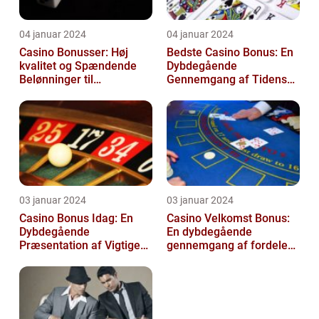
04 januar 2024
04 januar 2024
Casino Bonusser: Høj
Bedste Casino Bonus: En
kvalitet og Spændende
Dybdegående
Belønninger til
Gennemgang af Tidens
Casinospillere
Mest Attraktive Tilbud
03 januar 2024
03 januar 2024
Casino Bonus Idag: En
Casino Velkomst Bonus:
Dybdegående
En dybdegående
Præsentation af Vigtige
gennemgang af fordele
Aspekter for
og udvikling over tid
Casinospillere