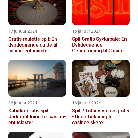
17 januar 2024
16 januar 2024
Gratis roulette spil: En
Spil Gratis Syvkabale: En
dybdegående guide til
Dybdegående
casino-entusiaster
Gennemgang til Casino-
og Spilentusiaster
16 januar 2024
16 januar 2024
Kabaler gratis spil -
Spil 7 kabale online gratis
Underholdning for casino-
- Underholdning til
entusiaster
casinoelskere