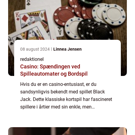
08 august 2024
Linnea Jensen
redaktionel
Casino: Spændingen ved
Spilleautomater og Bordspil
Hvis du er en casino-entusiast, er du
sandsynligvis bekendt med spillet Black
Jack. Dette klassiske kortspil har fascineret
spillere i årtier med sin enkle, men
spændende gameplay. Mens held spiller en
rolle i at opnå en vindende hånd, er det
vigtigt...