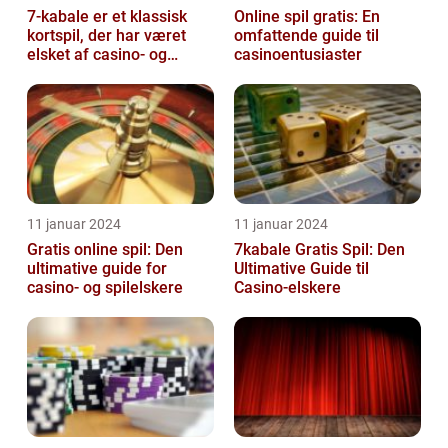
7-kabale er et klassisk
Online spil gratis: En
kortspil, der har været
omfattende guide til
elsket af casino- og
casinoentusiaster
spilentusiaster i årtier
11 januar 2024
11 januar 2024
Gratis online spil: Den
7kabale Gratis Spil: Den
ultimative guide for
Ultimative Guide til
casino- og spilelskere
Casino-elskere