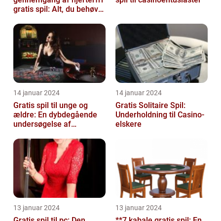
gratis spil: Alt, du behøver
at vide
14 januar 2024
14 januar 2024
Gratis spil til unge og
Gratis Solitaire Spil:
ældre: En dybdegående
Underholdning til Casino-
undersøgelse af
elskere
mulighederne inden for
online casino o...
13 januar 2024
13 januar 2024
Gratis spil til pc: Den
**7 kabale gratis spil: En