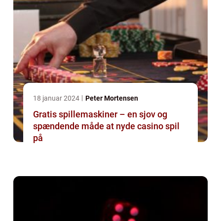
18 januar 2024
Peter Mortensen
Gratis spillemaskiner – en sjov og
spændende måde at nyde casino spil
på