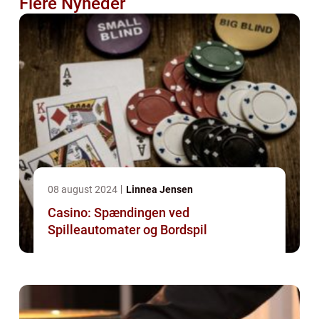
Flere Nyheder
08 august 2024
Linnea Jensen
Casino: Spændingen ved
Spilleautomater og Bordspil