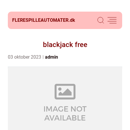
FLERESPILLEAUTOMATER.
dk
blackjack free
03 oktober 2023
admin