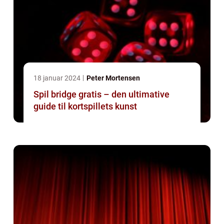
18 januar 2024
Peter Mortensen
Spil bridge gratis – den ultimative
guide til kortspillets kunst