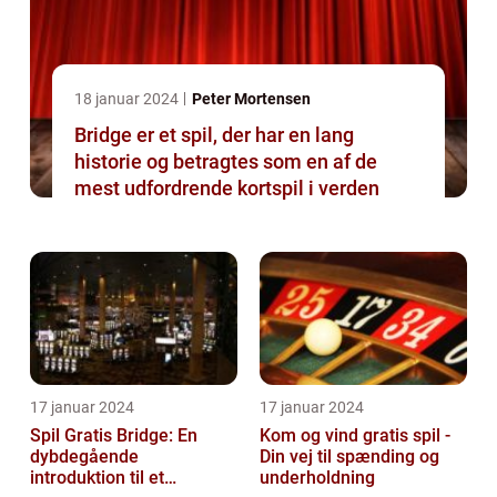
18 januar 2024
Peter Mortensen
Bridge er et spil, der har en lang
historie og betragtes som en af de
mest udfordrende kortspil i verden
17 januar 2024
17 januar 2024
Spil Gratis Bridge: En
Kom og vind gratis spil -
dybdegående
Din vej til spænding og
introduktion til et
underholdning