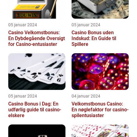
05 januar 2024
05 januar 2024
Casino Velkomstbonus:
Casino Bonus uden
En Dybdegående Oversigt
Indskud: En Guide til
for Casino-entusiaster
Spillere
05 januar 2024
04 januar 2024
Casino Bonus i Dag: En
Velkomstbonus Casino:
udførlig guide til casino-
En nøglefaktor for casino-
elskere
spilentusiaster