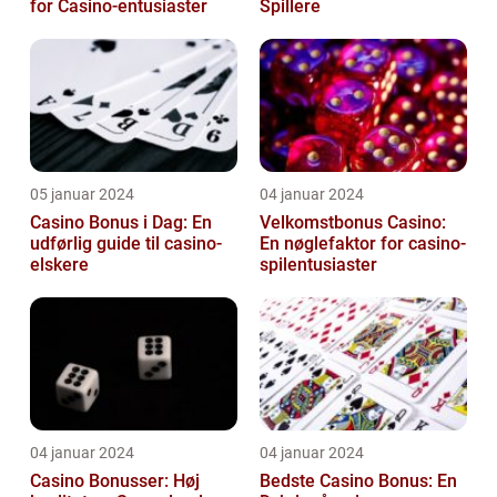
for Casino-entusiaster
Spillere
05 januar 2024
04 januar 2024
Casino Bonus i Dag: En
Velkomstbonus Casino:
udførlig guide til casino-
En nøglefaktor for casino-
elskere
spilentusiaster
04 januar 2024
04 januar 2024
Casino Bonusser: Høj
Bedste Casino Bonus: En