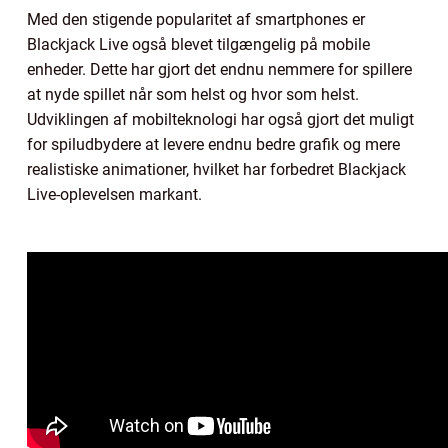
Med den stigende popularitet af smartphones er
Blackjack Live også blevet tilgængelig på mobile
enheder. Dette har gjort det endnu nemmere for spillere
at nyde spillet når som helst og hvor som helst.
Udviklingen af mobilteknologi har også gjort det muligt
for spiludbydere at levere endnu bedre grafik og mere
realistiske animationer, hvilket har forbedret Blackjack
Live-oplevelsen markant.