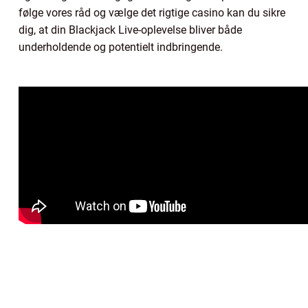
følge vores råd og vælge det rigtige casino kan du sikre
dig, at din Blackjack Live-oplevelse bliver både
underholdende og potentielt indbringende.