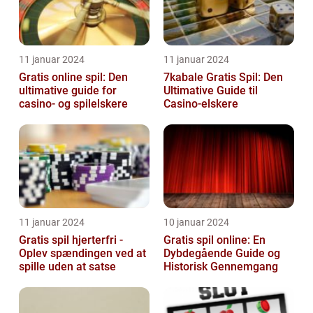
11 januar 2024
11 januar 2024
Gratis online spil: Den
7kabale Gratis Spil: Den
ultimative guide for
Ultimative Guide til
casino- og spilelskere
Casino-elskere
11 januar 2024
10 januar 2024
Gratis spil hjerterfri -
Gratis spil online: En
Oplev spændingen ved at
Dybdegående Guide og
spille uden at satse
Historisk Gennemgang