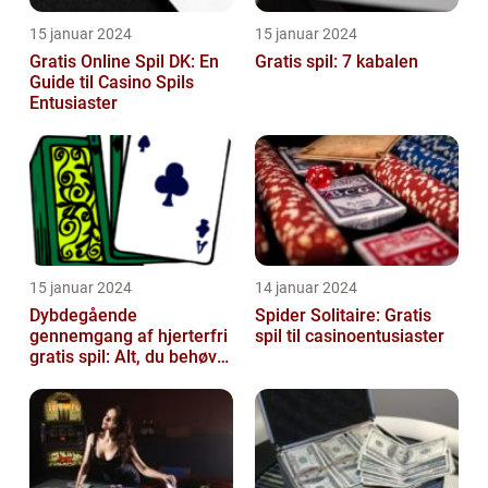
15 januar 2024
15 januar 2024
Gratis Online Spil DK: En
Gratis spil: 7 kabalen
Guide til Casino Spils
Entusiaster
15 januar 2024
14 januar 2024
Dybdegående
Spider Solitaire: Gratis
gennemgang af hjerterfri
spil til casinoentusiaster
gratis spil: Alt, du behøver
at vide