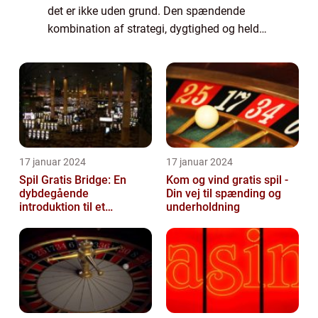
det er ikke uden grund. Den spændende
kombination af strategi, dygtighed og held
gør Blackjack til et klassisk favoritspil blandt
både erfarne og nye casinosp...
17 januar 2024
17 januar 2024
Spil Gratis Bridge: En
Kom og vind gratis spil -
dybdegående
Din vej til spænding og
introduktion til et
underholdning
populært casinospil