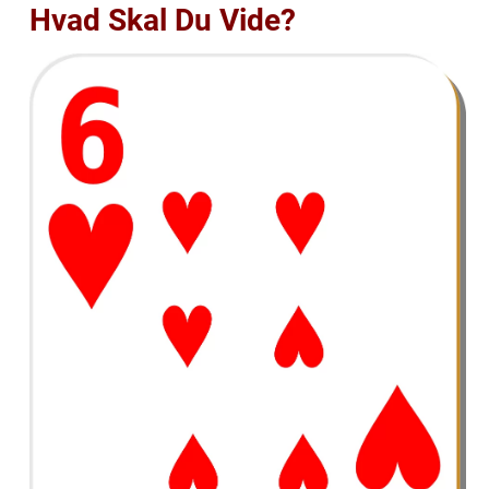
Hvad Skal Du Vide?