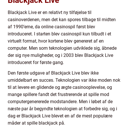
Blackjack Live
Blackjack Live er en relativt ny tilføjelse til
casinoverdenen, men det kan spores tilbage til midten
af 1990’erne, da online casinospil først blev
introduceret. I starten blev casinospil kun tilbudt i et
virtuelt format, hvor kortene blev genereret af en
computer. Men som teknologien udviklede sig, åbnede
der sig nye muligheder, og i 2003 blev Blackjack Live
introduceret for første gang.
Den første udgave af Blackjack Live blev ikke
umiddelbart en succes. Teknologien var ikke moden nok
til at levere en glidende og ægte casinooplevelse, og
mange spillere fandt det frustrerende at spille mod
computergenererede modstandere. Men i løbet af de
næste par år begyndte teknologien at forbedre sig, og i
dag er Blackjack Live blevet en af de mest populære
måder at spille blackjack på.