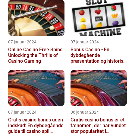
entusiaster
07 januar 2024
07 januar 2024
Online Casino Free Spins:
Bonus Casino - En
Unlocking the Thrills of
dybdegående
Casino Gaming
præsentation og historisk
gennemgang
07 januar 2024
06 januar 2024
Gratis casino bonus uden
Gratis casino bonus er et
indskud: En dybdegående
fænomen, der har vundet
guide til casino spil
stor popularitet i