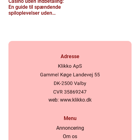
Casino uden indbetaling:
En guide til spændende
spiloplevelser uden
økonomisk risiko
Adresse
web:
www.klikko.dk
Menu
Annoncering
Om os