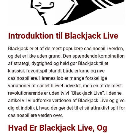
Introduktion til Blackjack Live
Blackjack er et af de mest populære casinospil i verden,
og det er ikke uden grund. Den spændende kombination
af strategi, dygtighed og held gør Blackjack til et
klassisk favoritspil blandt både erfarne og nye
casinospillere. I årenes løb er mange forskellige
variationer af spillet blevet udviklet, men en af de mest
revolutionerende er uden tvivl “Blackjack Live”. I denne
artikel vil vi udforske verdenen af Blackjack Live og give
dig et indblik i, hvad der gør det til et så attraktivt spil for
casinospillere verden over.
Hvad Er Blackjack Live, Og