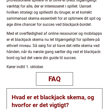
professionelle spillere til at blive et bredt tilgængeligt
værktøj for alle, der er interesseret i spillet. Uanset
hvilken strategi og spillestil du bruger, er et korrekt
sammensat skema essentielt for at optimere dit spil og
øge dine chancer for succes ved blackjack-bordet.
Med et overflødighed af online ressourcer og mobilapps
er et blackjack skema nu let tilgængeligt for spillere på
ethvert niveau. Så sørg for at have det rette skema ved
hånden, når du næste gang sætter dig ved et blackjack-
bord og lad det være din guide til succes.
Kører indtil 1. oktober.
FAQ
Hvad er et blackjack skema, og
hvorfor er det vigtigt?