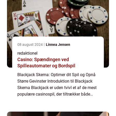
08 august 2024
Linnea Jensen
redaktionel
Casino: Spændingen ved
Spilleautomater og Bordspil
Blackjack Skema: Optimer dit Spil og Opnå
Større Gevinster Introduktion til Blackjack
Skema Blackjack er uden tvivl et af de mest
populære casinospil, der tiltrækker både
erfarne spillere og nybegyndere. Denne
spændende kombination af held og
strateg...