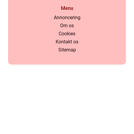
Menu
Annoncering
Om os
Cookies
Kontakt os
Sitemap