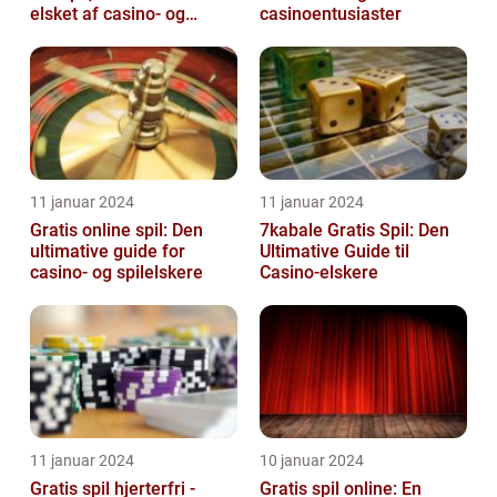
elsket af casino- og
casinoentusiaster
spilentusiaster i årtier
11 januar 2024
11 januar 2024
Gratis online spil: Den
7kabale Gratis Spil: Den
ultimative guide for
Ultimative Guide til
casino- og spilelskere
Casino-elskere
11 januar 2024
10 januar 2024
Gratis spil hjerterfri -
Gratis spil online: En