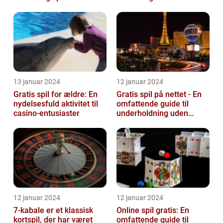
spilentusiaster**
13 januar 2024
12 januar 2024
Gratis spil for ældre: En
Gratis spil på nettet - En
nydelsesfuld aktivitet til
omfattende guide til
casino-entusiaster
underholdning uden
omkostninger
12 januar 2024
12 januar 2024
7-kabale er et klassisk
Online spil gratis: En
kortspil, der har været
omfattende guide til