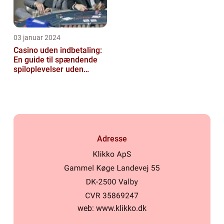
03 januar 2024
Casino uden indbetaling:
En guide til spændende
spiloplevelser uden
økonomisk risiko
Adresse
web:
www.klikko.dk