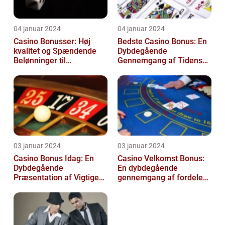
04 januar 2024
04 januar 2024
Casino Bonusser: Høj
Bedste Casino Bonus: En
kvalitet og Spændende
Dybdegående
Belønninger til
Gennemgang af Tidens
Casinospillere
Mest Attraktive Tilbud
03 januar 2024
03 januar 2024
Casino Bonus Idag: En
Casino Velkomst Bonus:
Dybdegående
En dybdegående
Præsentation af Vigtige
gennemgang af fordele
Aspekter for
og udvikling over tid
Casinospillere