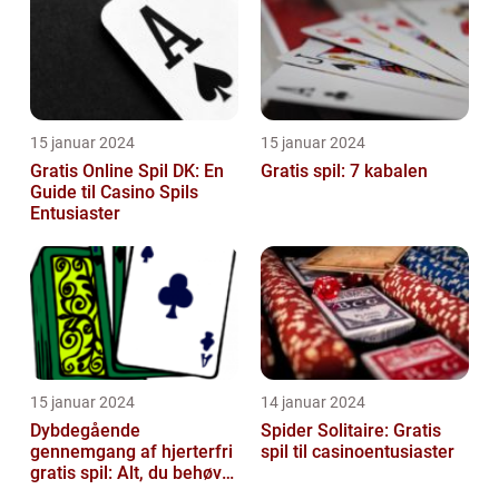
15 januar 2024
15 januar 2024
Gratis Online Spil DK: En
Gratis spil: 7 kabalen
Guide til Casino Spils
Entusiaster
15 januar 2024
14 januar 2024
Dybdegående
Spider Solitaire: Gratis
gennemgang af hjerterfri
spil til casinoentusiaster
gratis spil: Alt, du behøver
at vide