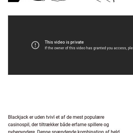
Blackjack er uden tvivl et af de mest populære
casinospil, der tiltrækker både erfarne spillere og
nybegyndere. Denne spændende kombination af held