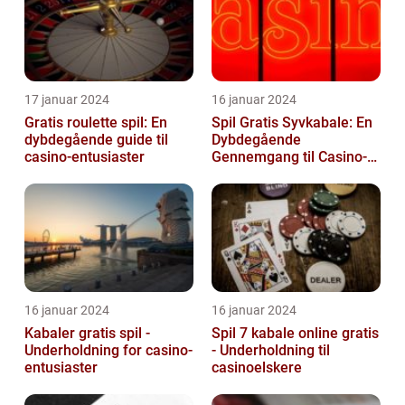
17 januar 2024
16 januar 2024
Gratis roulette spil: En
Spil Gratis Syvkabale: En
dybdegående guide til
Dybdegående
casino-entusiaster
Gennemgang til Casino-
og Spilentusiaster
16 januar 2024
16 januar 2024
Kabaler gratis spil -
Spil 7 kabale online gratis
Underholdning for casino-
- Underholdning til
entusiaster
casinoelskere