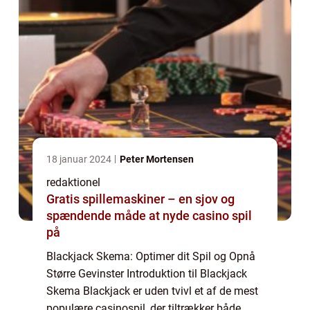
18 januar 2024
Peter Mortensen
redaktionel
Gratis spillemaskiner – en sjov og
spændende måde at nyde casino spil
på
Blackjack Skema: Optimer dit Spil og Opnå
Større Gevinster Introduktion til Blackjack
Skema Blackjack er uden tvivl et af de mest
populære casinospil, der tiltrækker både