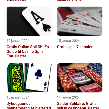
15 januar 2024
15 januar 2024
Gratis Online Spil DK: En
Gratis spil: 7 kabalen
Guide til Casino Spils
Entusiaster
15 januar 2024
14 januar 2024
Dybdegående
Spider Solitaire: Gratis
gennemgang af hjerterfri
spil til casinoentusiaster