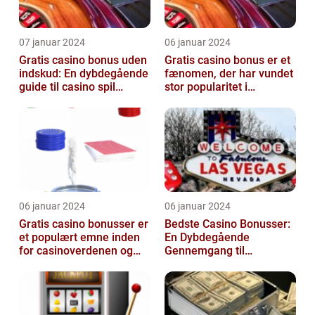
07 januar 2024
06 januar 2024
Gratis casino bonus uden
Gratis casino bonus er et
indskud: En dybdegående
fænomen, der har vundet
guide til casino spil
stor popularitet i
entusiaster
casinoverdenen
06 januar 2024
06 januar 2024
Gratis casino bonusser er
Bedste Casino Bonusser:
et populært emne inden
En Dybdegående
for casinoverdenen og
Gennemgang til
tilbyder spændende
Casinoentusiaster
muligheder...