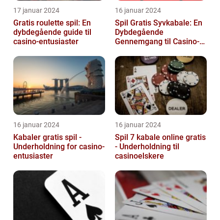
17 januar 2024
16 januar 2024
Gratis roulette spil: En
Spil Gratis Syvkabale: En
dybdegående guide til
Dybdegående
casino-entusiaster
Gennemgang til Casino-
og Spilentusiaster
16 januar 2024
16 januar 2024
Kabaler gratis spil -
Spil 7 kabale online gratis
Underholdning for casino-
- Underholdning til
entusiaster
casinoelskere