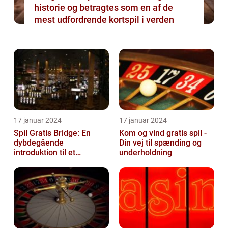
historie og betragtes som en af de
mest udfordrende kortspil i verden
17 januar 2024
17 januar 2024
Spil Gratis Bridge: En
Kom og vind gratis spil -
dybdegående
Din vej til spænding og
introduktion til et
underholdning
populært casinospil