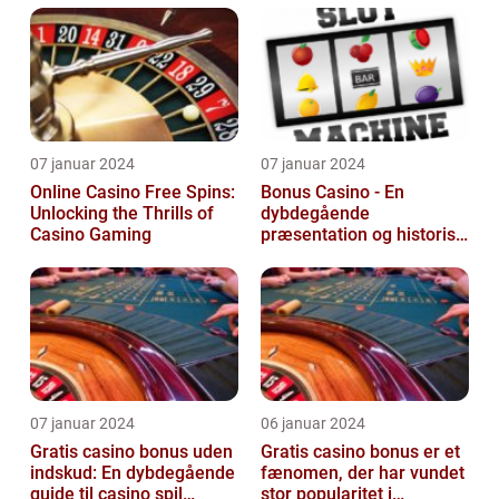
entusiaster
07 januar 2024
07 januar 2024
Online Casino Free Spins:
Bonus Casino - En
Unlocking the Thrills of
dybdegående
Casino Gaming
præsentation og historisk
gennemgang
07 januar 2024
06 januar 2024
Gratis casino bonus uden
Gratis casino bonus er et
indskud: En dybdegående
fænomen, der har vundet
guide til casino spil
stor popularitet i