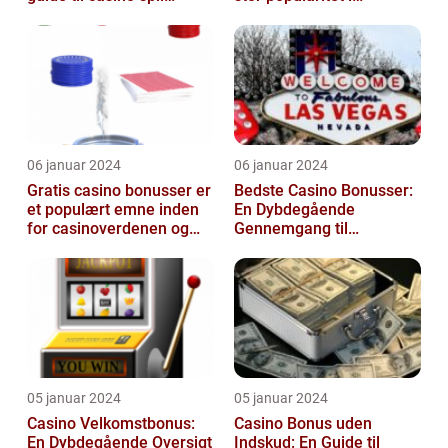
entusiaster
casinoverdenen
06 januar 2024
06 januar 2024
Gratis casino bonusser er
Bedste Casino Bonusser:
et populært emne inden
En Dybdegående
for casinoverdenen og
Gennemgang til
tilbyder spændende
Casinoentusiaster
muligheder...
05 januar 2024
05 januar 2024
Casino Velkomstbonus:
Casino Bonus uden
En Dybdegående Oversigt
Indskud: En Guide til