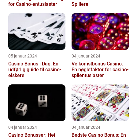
for Casino-entusiaster
Spillere
05 januar 2024
04 januar 2024
Casino Bonus i Dag: En
Velkomstbonus Casino:
udførlig guide til casino-
En nøglefaktor for casino-
elskere
spilentusiaster
04 januar 2024
04 januar 2024
Casino Bonusser: Høj
Bedste Casino Bonus: En