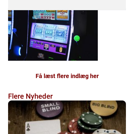
Få læst flere indlæg her
Flere Nyheder