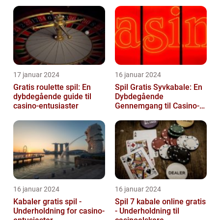
populært casinospil
17 januar 2024
16 januar 2024
Gratis roulette spil: En
Spil Gratis Syvkabale: En
dybdegående guide til
Dybdegående
casino-entusiaster
Gennemgang til Casino-
og Spilentusiaster
16 januar 2024
16 januar 2024
Kabaler gratis spil -
Spil 7 kabale online gratis
Underholdning for casino-
- Underholdning til