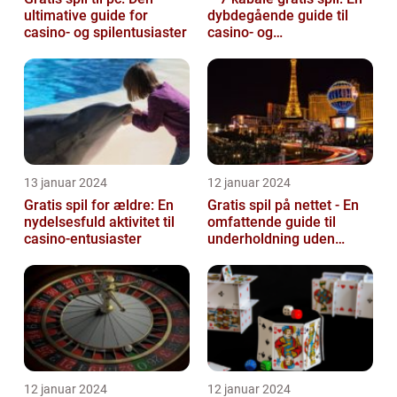
ultimative guide for
dybdegående guide til
casino- og spilentusiaster
casino- og
spilentusiaster**
13 januar 2024
12 januar 2024
Gratis spil for ældre: En
Gratis spil på nettet - En
nydelsesfuld aktivitet til
omfattende guide til
casino-entusiaster
underholdning uden
omkostninger
12 januar 2024
12 januar 2024