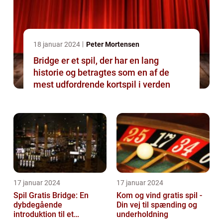
18 januar 2024
Peter Mortensen
Bridge er et spil, der har en lang
historie og betragtes som en af de
mest udfordrende kortspil i verden
17 januar 2024
17 januar 2024
Spil Gratis Bridge: En
Kom og vind gratis spil -
dybdegående
Din vej til spænding og
introduktion til et
underholdning