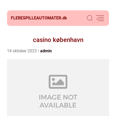
FLERESPILLEAUTOMATER.
dk
casino københavn
14 oktober 2023
admin