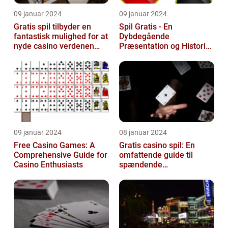
09 januar 2024
09 januar 2024
Gratis spil tilbyder en
Spil Gratis - En
fantastisk mulighed for at
Dybdegående
nyde casino verdenen
Præsentation og Historisk
uden at skulle tømme
Gennemgang
pengepu...
09 januar 2024
08 januar 2024
Free Casino Games: A
Gratis casino spil: En
Comprehensive Guide for
omfattende guide til
Casino Enthusiasts
spændende
spiloplevelser