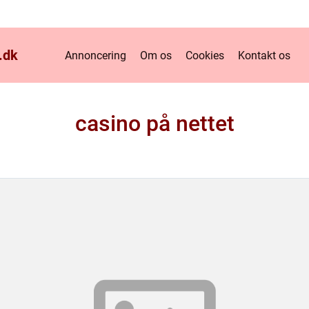
.
dk
Annoncering
Om os
Cookies
Kontakt os
casino på nettet