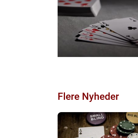
Flere Nyheder