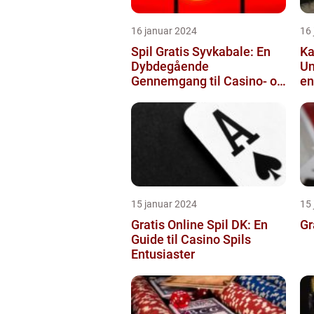
16 januar 2024
16
Spil Gratis Syvkabale: En
Ka
Dybdegående
Un
Gennemgang til Casino- og
en
Spilentusiaster
15 januar 2024
15
Gratis Online Spil DK: En
Gr
Guide til Casino Spils
Entusiaster