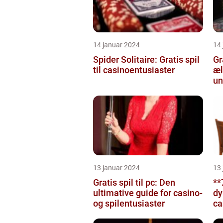
14 januar 2024
14
Spider Solitaire: Gratis spil
Gr
til casinoentusiaster
æl
un
mu
on
13 januar 2024
13
Gratis spil til pc: Den
**
ultimative guide for casino-
dy
og spilentusiaster
ca
sp