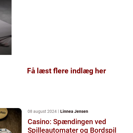
Få læst flere indlæg her
08 august 2024
Linnea Jensen
Casino: Spændingen ved
Spilleautomater og Bordspil