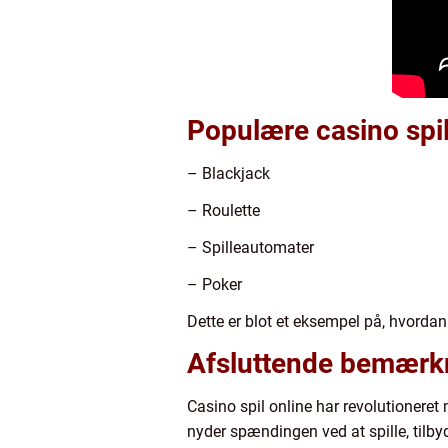
Populære casino spil
– Blackjack
– Roulette
– Spilleautomater
– Poker
Dette er blot et eksempel på, hvordan
Afsluttende bemærk
Casino spil online har revolutionere
nyder spændingen ved at spille, tilby