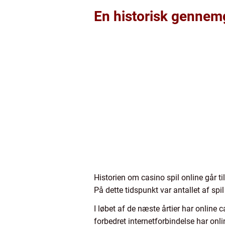
En historisk gennemg
Historien om casino spil online går t
På dette tidspunkt var antallet af sp
I løbet af de næste årtier har onlin
forbedret internetforbindelse har onli