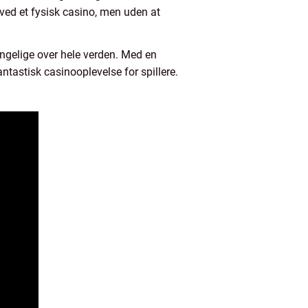
ved et fysisk casino, men uden at
gængelige over hele verden. Med en
ntastisk casinooplevelse for spillere.