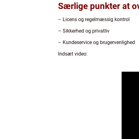
Særlige punkter at o
– Licens og regelmæssig kontrol
– Sikkerhed og privatliv
– Kundeservice og brugervenlighed
Indsæt video: