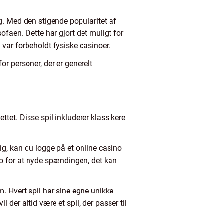
ng. Med den stigende popularitet af
faen. Dette har gjort det muligt for
n var forbeholdt fysiske casinoer.
for personer, der er generelt
ttet. Disse spil inkluderer klassikere
dig, kan du logge på et online casino
ino for at nyde spændingen, det kan
m. Hvert spil har sine egne unikke
l der altid være et spil, der passer til