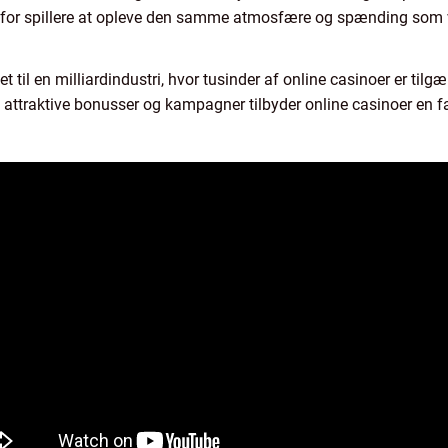
igt for spillere at opleve den samme atmosfære og spænding som 
et til en milliardindustri, hvor tusinder af online casinoer er til
g attraktive bonusser og kampagner tilbyder online casinoer en fa