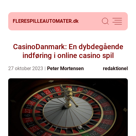
FLERESPILLEAUTOMATER.
dk
CasinoDanmark: En dybdegående
indføring i online casino spil
27 oktober 2023
Peter Mortensen
redaktionel