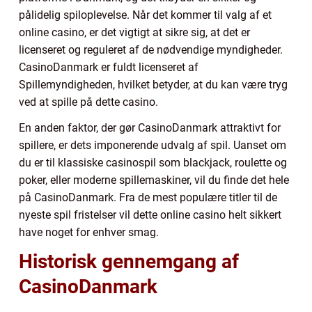
pålidelig spiloplevelse. Når det kommer til valg af et
online casino, er det vigtigt at sikre sig, at det er
licenseret og reguleret af de nødvendige myndigheder.
CasinoDanmark er fuldt licenseret af
Spillemyndigheden, hvilket betyder, at du kan være tryg
ved at spille på dette casino.
En anden faktor, der gør CasinoDanmark attraktivt for
spillere, er dets imponerende udvalg af spil. Uanset om
du er til klassiske casinospil som blackjack, roulette og
poker, eller moderne spillemaskiner, vil du finde det hele
på CasinoDanmark. Fra de mest populære titler til de
nyeste spil fristelser vil dette online casino helt sikkert
have noget for enhver smag.
Historisk gennemgang af
CasinoDanmark