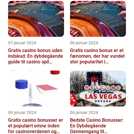
07 januar 2024
06 januar 2024
Gratis casino bonus uden
Gratis casino bonus er et
indskud: En dybdegående
fænomen, der har vundet
guide til casino spil
stor popularitet i
entusiaster
casinoverdenen
06 januar 2024
06 januar 2024
Gratis casino bonusser er
Bedste Casino Bonusser:
et populært emne inden
En Dybdegående
for casinoverdenen og
Gennemgang til