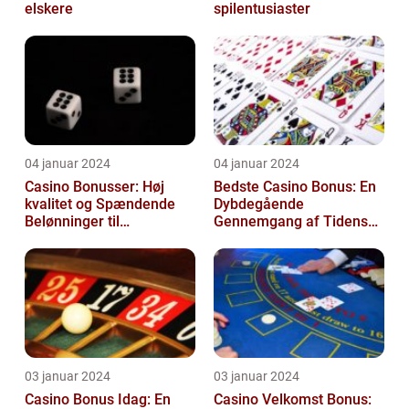
elskere
spilentusiaster
04 januar 2024
04 januar 2024
Casino Bonusser: Høj
Bedste Casino Bonus: En
kvalitet og Spændende
Dybdegående
Belønninger til
Gennemgang af Tidens
Casinospillere
Mest Attraktive Tilbud
03 januar 2024
03 januar 2024
Casino Bonus Idag: En
Casino Velkomst Bonus: