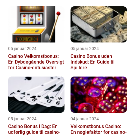
tilbyder spændende
Casinoentusiaster
muligheder...
05 januar 2024
05 januar 2024
Casino Velkomstbonus:
Casino Bonus uden
En Dybdegående Oversigt
Indskud: En Guide til
for Casino-entusiaster
Spillere
05 januar 2024
04 januar 2024
Casino Bonus i Dag: En
Velkomstbonus Casino:
udførlig guide til casino-
En nøglefaktor for casino-