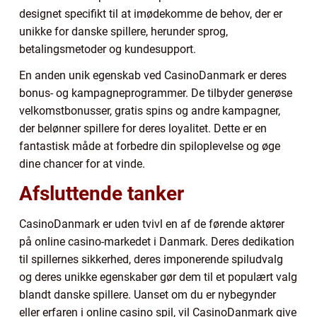
designet specifikt til at imødekomme de behov, der er
unikke for danske spillere, herunder sprog,
betalingsmetoder og kundesupport.
En anden unik egenskab ved CasinoDanmark er deres
bonus- og kampagneprogrammer. De tilbyder generøse
velkomstbonusser, gratis spins og andre kampagner,
der belønner spillere for deres loyalitet. Dette er en
fantastisk måde at forbedre din spiloplevelse og øge
dine chancer for at vinde.
Afsluttende tanker
CasinoDanmark er uden tvivl en af de førende aktører
på online casino-markedet i Danmark. Deres dedikation
til spillernes sikkerhed, deres imponerende spiludvalg
og deres unikke egenskaber gør dem til et populært valg
blandt danske spillere. Uanset om du er nybegynder
eller erfaren i online casino spil, vil CasinoDanmark give