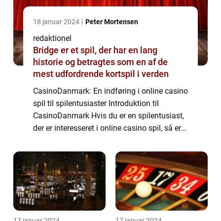
18 januar 2024
Peter Mortensen
redaktionel
Bridge er et spil, der har en lang
historie og betragtes som en af de
mest udfordrende kortspil i verden
CasinoDanmark: En indføring i online casino
spil til spilentusiaster Introduktion til
CasinoDanmark Hvis du er en spilentusiast,
der er interesseret i online casino spil, så er
CasinoDanmark det rette sted for dig.
CasinoDanmark er en førende online-...
17 januar 2024
17 januar 2024