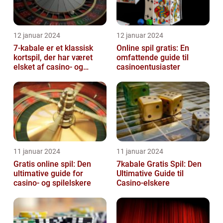
12 januar 2024
12 januar 2024
7-kabale er et klassisk
Online spil gratis: En
kortspil, der har været
omfattende guide til
elsket af casino- og
casinoentusiaster
spilentusiaster i årtier
11 januar 2024
11 januar 2024
Gratis online spil: Den
7kabale Gratis Spil: Den
ultimative guide for
Ultimative Guide til
casino- og spilelskere
Casino-elskere