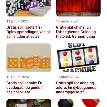
11 januar 2024
10 januar 2024
Gratis spil hjerterfri -
Gratis spil online: En
Oplev spændingen ved at
Dybdegående Guide og
spille uden at satse
Historisk Gennemgang
10 januar 2024
10 januar 2024
Gratis spil kabale: En
Gratis spil for unge og
dybdegående guide til
ældre: En dybdegående
casinospillere
undersøgelse af
underholdning til casino-
elskere