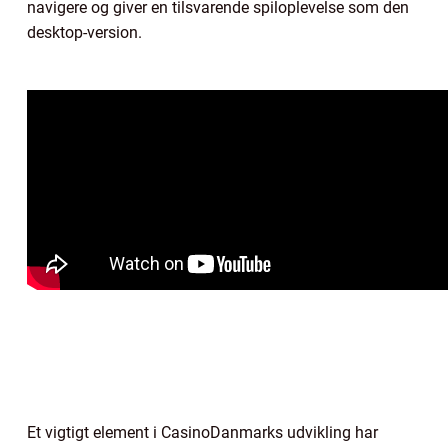
navigere og giver en tilsvarende spiloplevelse som den
desktop-version.
Et vigtigt element i CasinoDanmarks udvikling har