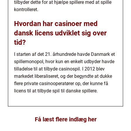
tilbyder dette for at hjælpe spillere med at spille
kontrolleret.
Hvordan har casinoer med
dansk licens udviklet sig over
tid?
I starten af det 21. århundrede havde Danmark et
spillemonopol, hvor kun en enkelt udbyder havde
tilladelse til at tilbyde casinospil. I 2012 blev
markedet liberaliseret, og der begyndte at dukke
flere private casinooperatører op, der kunne få
licens til at tilbyde spil til danske spillere.
Få læst flere indlæg her