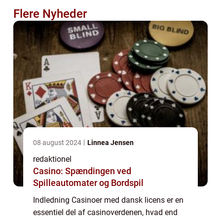
Flere Nyheder
08 august 2024
Linnea Jensen
redaktionel
Casino: Spændingen ved
Spilleautomater og Bordspil
Indledning Casinoer med dansk licens er en
essentiel del af casinoverdenen, hvad end