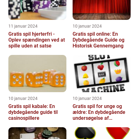
11 januar 2024
10 januar 2024
Gratis spil hjerterfri -
Gratis spil online: En
Oplev spændingen ved at
Dybdegående Guide og
spille uden at satse
Historisk Gennemgang
10 januar 2024
10 januar 2024
Gratis spil kabale: En
Gratis spil for unge og
dybdegående guide til
ældre: En dybdegående
casinospillere
undersøgelse af
underholdning til casino-
elskere