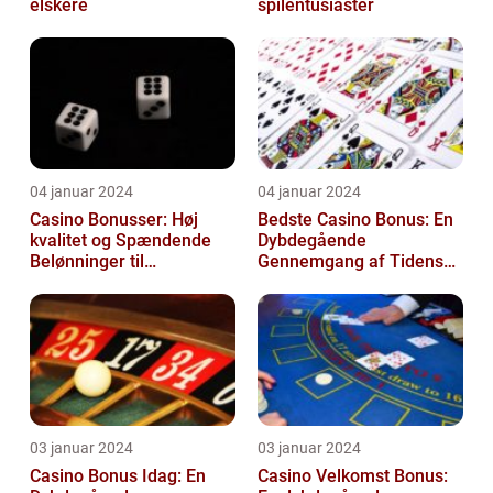
elskere
spilentusiaster
04 januar 2024
04 januar 2024
Casino Bonusser: Høj
Bedste Casino Bonus: En
kvalitet og Spændende
Dybdegående
Belønninger til
Gennemgang af Tidens
Casinospillere
Mest Attraktive Tilbud
03 januar 2024
03 januar 2024
Casino Bonus Idag: En
Casino Velkomst Bonus: