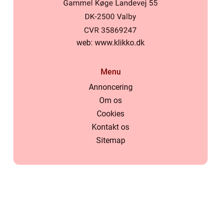
web:
www.klikko.dk
Menu
Annoncering
Om os
Cookies
Kontakt os
Sitemap