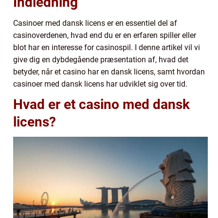
Indledning
Casinoer med dansk licens er en essentiel del af
casinoverdenen, hvad end du er en erfaren spiller eller
blot har en interesse for casinospil. I denne artikel vil vi
give dig en dybdegående præsentation af, hvad det
betyder, når et casino har en dansk licens, samt hvordan
casinoer med dansk licens har udviklet sig over tid.
Hvad er et casino med dansk
licens?