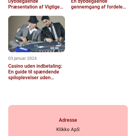
Dybdegående
En dybdegående
Præsentation af Vigtige
gennemgang af fordele
Aspekter for
og udvikling over tid
Casinospillere
03 januar 2024
Casino uden indbetaling:
En guide til spændende
spiloplevelser uden
økonomisk risiko
Adresse