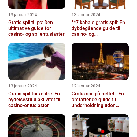
13 januar 2024
13 januar 2024
Gratis spil til pc: Den
**7 kabale gratis spil: En
ultimative guide for
dybdegående guide til
casino- og spilentusiaster
casino- og
spilentusiaster**
13 januar 2024
12 januar 2024
Gratis spil for ældre: En
Gratis spil på nettet - En
nydelsesfuld aktivitet til
omfattende guide til
casino-entusiaster
underholdning uden
omkostninger