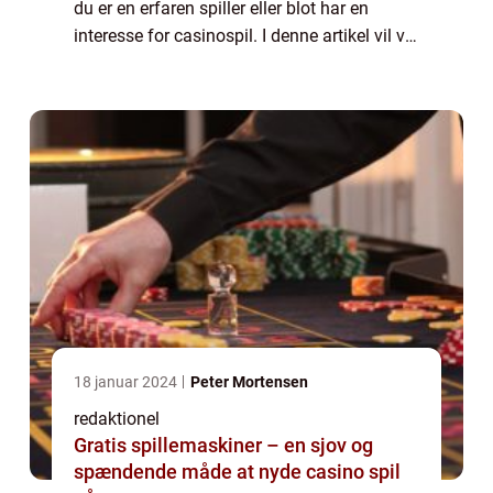
du er en erfaren spiller eller blot har en
interesse for casinospil. I denne artikel vil vi
give dig en dybdegående præsentation af,
hvad det betyder, når et casino ...
18 januar 2024
Peter Mortensen
redaktionel
Gratis spillemaskiner – en sjov og
spændende måde at nyde casino spil