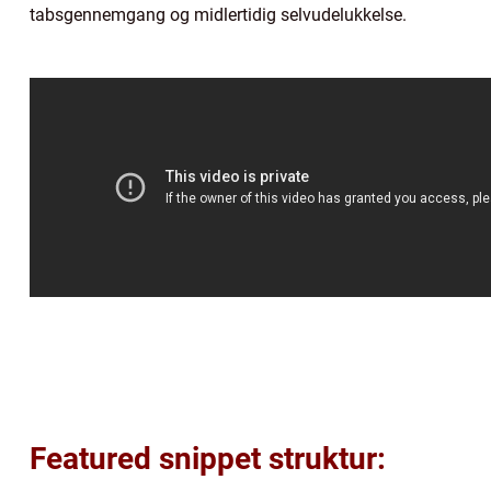
tabsgennemgang og midlertidig selvudelukkelse.
Featured snippet struktur: