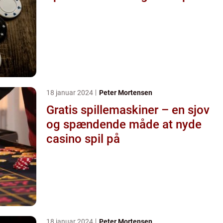
18 januar 2024
Peter Mortensen
Gratis spillemaskiner – en sjov
og spændende måde at nyde
casino spil på
18 januar 2024
Peter Mortensen