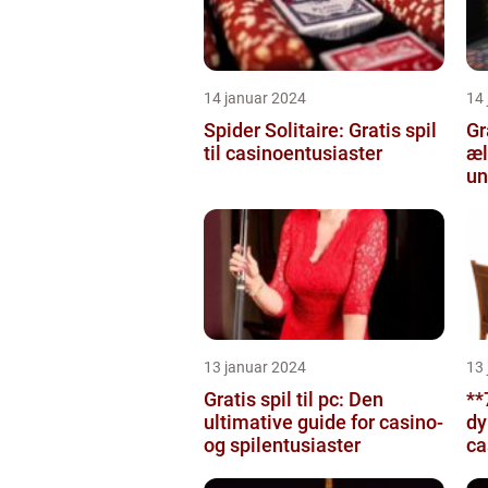
14 januar 2024
14
Spider Solitaire: Gratis spil
Gr
til casinoentusiaster
æl
un
mu
on
13 januar 2024
13
Gratis spil til pc: Den
**
ultimative guide for casino-
dy
og spilentusiaster
ca
sp