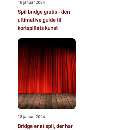
18 januar 2024
Spil bridge gratis - den
ultimative guide til
kortspillets kunst
18 januar 2024
Bridge er et spil, der har