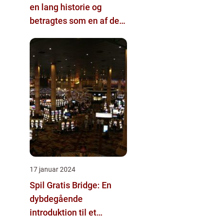
en lang historie og
betragtes som en af de
mest udfordrende
kortspil i verden
17 januar 2024
Spil Gratis Bridge: En
dybdegående
introduktion til et