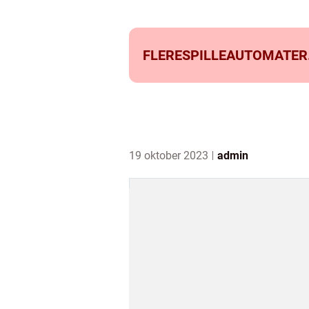
FLERESPILLEAUTOMATER
19 oktober 2023
admin