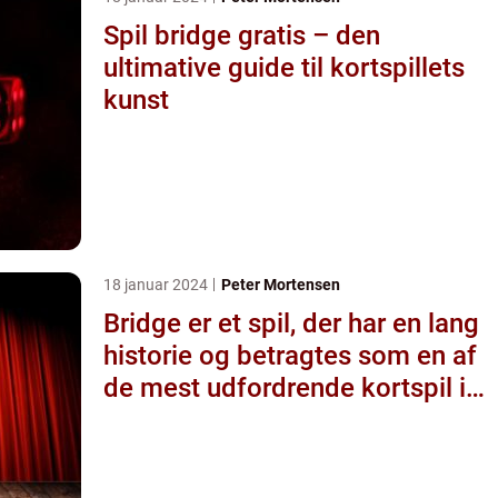
Spil bridge gratis – den
ultimative guide til kortspillets
kunst
18 januar 2024
Peter Mortensen
Bridge er et spil, der har en lang
historie og betragtes som en af
de mest udfordrende kortspil i
verden