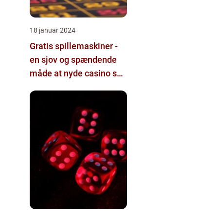
18 januar 2024
Gratis spillemaskiner -
en sjov og spændende
måde at nyde casino spil
på