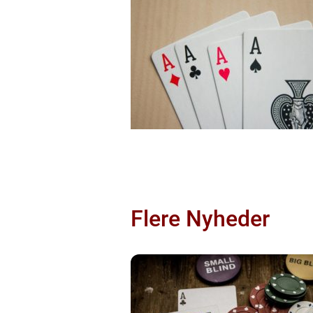
Flere Nyheder