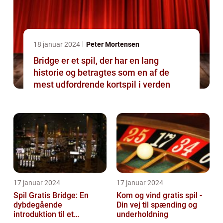
18 januar 2024
Peter Mortensen
Bridge er et spil, der har en lang
historie og betragtes som en af de
mest udfordrende kortspil i verden
17 januar 2024
17 januar 2024
Spil Gratis Bridge: En
Kom og vind gratis spil -
dybdegående
Din vej til spænding og
introduktion til et
underholdning