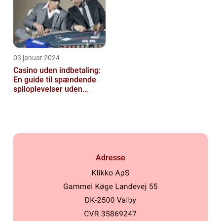
03 januar 2024
Casino uden indbetaling:
En guide til spændende
spiloplevelser uden
økonomisk risiko
Adresse