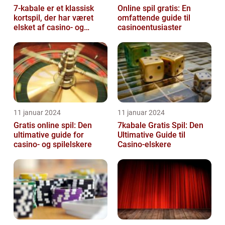
7-kabale er et klassisk
Online spil gratis: En
kortspil, der har været
omfattende guide til
elsket af casino- og
casinoentusiaster
spilentusiaster i årtier
11 januar 2024
11 januar 2024
Gratis online spil: Den
7kabale Gratis Spil: Den
ultimative guide for
Ultimative Guide til
casino- og spilelskere
Casino-elskere