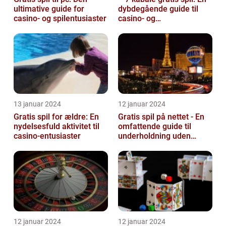
ultimative guide for
dybdegående guide til
casino- og spilentusiaster
casino- og
spilentusiaster**
13 januar 2024
12 januar 2024
Gratis spil for ældre: En
Gratis spil på nettet - En
nydelsesfuld aktivitet til
omfattende guide til
casino-entusiaster
underholdning uden
omkostninger
12 januar 2024
12 januar 2024