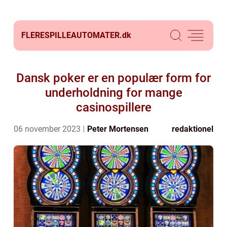
FLERESPILLEAUTOMATER.
dk
Dansk poker er en populær form for
underholdning for mange
casinospillere
06 november 2023
Peter Mortensen
redaktionel