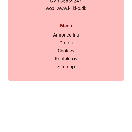
web:
www.klikko.dk
Menu
Annoncering
Om os
Cookies
Kontakt os
Sitemap