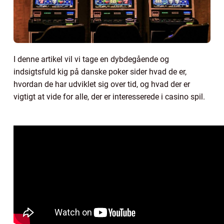
I denne artikel vil vi tage en dybdegående og
indsigtsfuld kig på danske poker sider hvad de er,
hvordan de har udviklet sig over tid, og hvad der er
vigtigt at vide for alle, der er interesserede i casino spil.