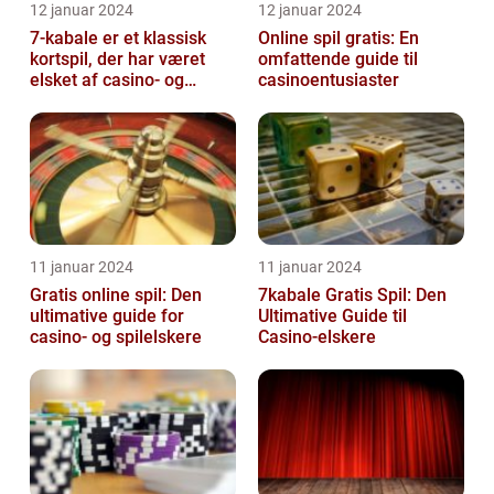
12 januar 2024
12 januar 2024
7-kabale er et klassisk
Online spil gratis: En
kortspil, der har været
omfattende guide til
elsket af casino- og
casinoentusiaster
spilentusiaster i årtier
11 januar 2024
11 januar 2024
Gratis online spil: Den
7kabale Gratis Spil: Den
ultimative guide for
Ultimative Guide til
casino- og spilelskere
Casino-elskere