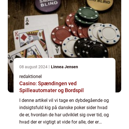
08 august 2024
Linnea Jensen
redaktionel
Casino: Spændingen ved
Spilleautomater og Bordspil
I denne artikel vil vi tage en dybdegående og
indsigtsfuld kig på danske poker sider hvad
de er, hvordan de har udviklet sig over tid, og
hvad der er vigtigt at vide for alle, der er