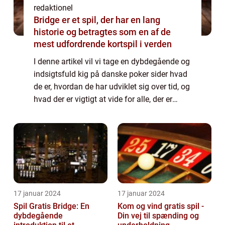
redaktionel
Bridge er et spil, der har en lang
historie og betragtes som en af de
mest udfordrende kortspil i verden
I denne artikel vil vi tage en dybdegående og
indsigtsfuld kig på danske poker sider hvad
de er, hvordan de har udviklet sig over tid, og
hvad der er vigtigt at vide for alle, der er
interesserede i casino spil. Præsentation af
danske poker sider Dan...
17 januar 2024
17 januar 2024
Spil Gratis Bridge: En
Kom og vind gratis spil -
dybdegående
Din vej til spænding og