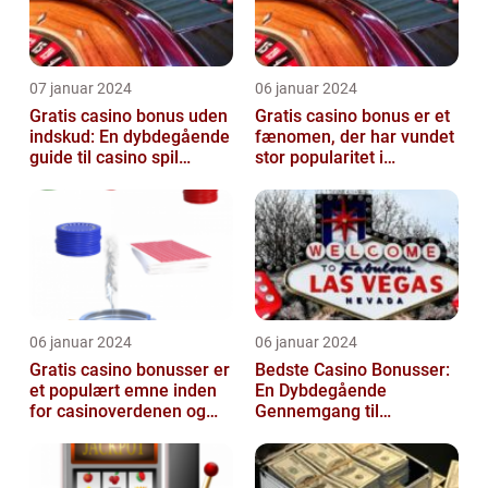
07 januar 2024
06 januar 2024
Gratis casino bonus uden
Gratis casino bonus er et
indskud: En dybdegående
fænomen, der har vundet
guide til casino spil
stor popularitet i
entusiaster
casinoverdenen
06 januar 2024
06 januar 2024
Gratis casino bonusser er
Bedste Casino Bonusser:
et populært emne inden
En Dybdegående
for casinoverdenen og
Gennemgang til
tilbyder spændende
Casinoentusiaster
muligheder...