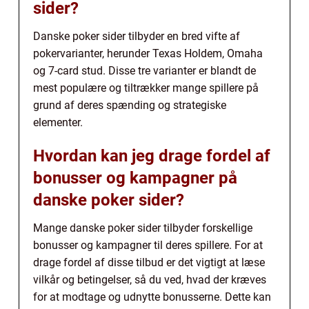
sider?
Danske poker sider tilbyder en bred vifte af
pokervarianter, herunder Texas Holdem, Omaha
og 7-card stud. Disse tre varianter er blandt de
mest populære og tiltrækker mange spillere på
grund af deres spænding og strategiske
elementer.
Hvordan kan jeg drage fordel af
bonusser og kampagner på
danske poker sider?
Mange danske poker sider tilbyder forskellige
bonusser og kampagner til deres spillere. For at
drage fordel af disse tilbud er det vigtigt at læse
vilkår og betingelser, så du ved, hvad der kræves
for at modtage og udnytte bonusserne. Dette kan