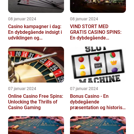
08 januar 2024
08 januar 2024
Casino kampagner i dag:
VIND STORT MED
En dybdegående indsigt i
GRATIS CASINO SPINS:
udviklingen og
En dybdegående
vigtigheden for casino-
forståelse
entusiaster
07 januar 2024
07 januar 2024
Online Casino Free Spins:
Bonus Casino - En
Unlocking the Thrills of
dybdegående
Casino Gaming
præsentation og historisk
gennemgang