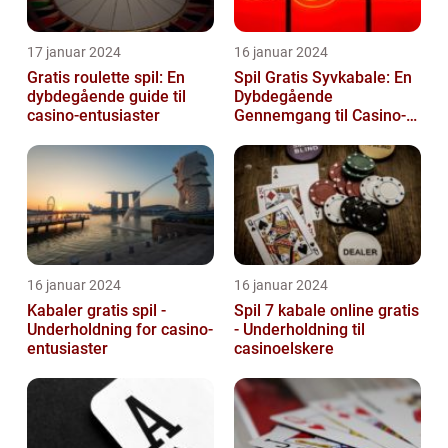
17 januar 2024
16 januar 2024
Gratis roulette spil: En
Spil Gratis Syvkabale: En
dybdegående guide til
Dybdegående
casino-entusiaster
Gennemgang til Casino-
og Spilentusiaster
16 januar 2024
16 januar 2024
Kabaler gratis spil -
Spil 7 kabale online gratis
Underholdning for casino-
- Underholdning til
entusiaster
casinoelskere