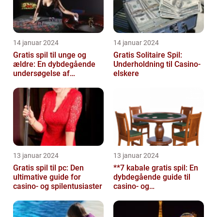
14 januar 2024
14 januar 2024
Gratis spil til unge og
Gratis Solitaire Spil:
ældre: En dybdegående
Underholdning til Casino-
undersøgelse af
elskere
mulighederne inden for
online casino o...
13 januar 2024
13 januar 2024
Gratis spil til pc: Den
**7 kabale gratis spil: En
ultimative guide for
dybdegående guide til
casino- og spilentusiaster
casino- og
spilentusiaster**