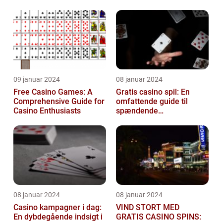
uden at skulle tømme
Gennemgang
pengepu...
09 januar 2024
08 januar 2024
Free Casino Games: A
Gratis casino spil: En
Comprehensive Guide for
omfattende guide til
Casino Enthusiasts
spændende
spiloplevelser
08 januar 2024
08 januar 2024
Casino kampagner i dag:
VIND STORT MED
En dybdegående indsigt i
GRATIS CASINO SPINS: