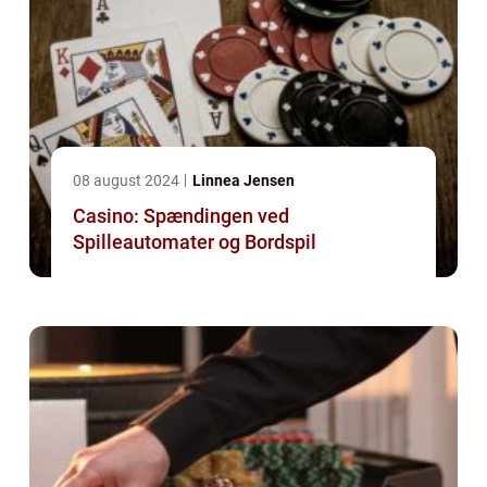
08 august 2024
Linnea Jensen
Casino: Spændingen ved
Spilleautomater og Bordspil