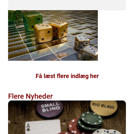
Få læst flere indlæg her
Flere Nyheder