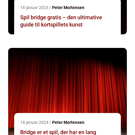
18 januar 2024
Peter Mortensen
Spil bridge gratis – den ultimative
guide til kortspillets kunst
18 januar 2024
Peter Mortensen
Bridge er et spil, der har en lang