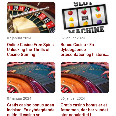
entusiaster
07 januar 2024
07 januar 2024
Online Casino Free Spins:
Bonus Casino - En
Unlocking the Thrills of
dybdegående
Casino Gaming
præsentation og historisk
gennemgang
07 januar 2024
06 januar 2024
Gratis casino bonus uden
Gratis casino bonus er et
indskud: En dybdegående
fænomen, der har vundet
guide til casino spil
stor popularitet i