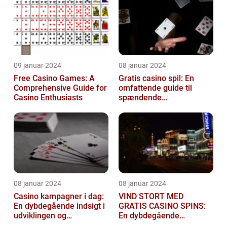
09 januar 2024
08 januar 2024
Free Casino Games: A
Gratis casino spil: En
Comprehensive Guide for
omfattende guide til
Casino Enthusiasts
spændende
spiloplevelser
08 januar 2024
08 januar 2024
Casino kampagner i dag:
VIND STORT MED
En dybdegående indsigt i
GRATIS CASINO SPINS:
udviklingen og
En dybdegående
vigtigheden for casino-
forståelse