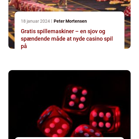
18 januar 2024
Peter Mortensen
Gratis spillemaskiner – en sjov og
spændende måde at nyde casino spil
på