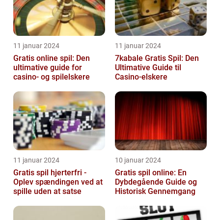
11 januar 2024
11 januar 2024
Gratis online spil: Den
7kabale Gratis Spil: Den
ultimative guide for
Ultimative Guide til
casino- og spilelskere
Casino-elskere
11 januar 2024
10 januar 2024
Gratis spil hjerterfri -
Gratis spil online: En
Oplev spændingen ved at
Dybdegående Guide og
spille uden at satse
Historisk Gennemgang