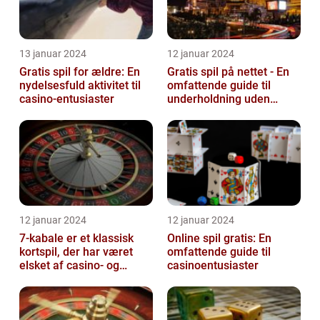
13 januar 2024
12 januar 2024
Gratis spil for ældre: En
Gratis spil på nettet - En
nydelsesfuld aktivitet til
omfattende guide til
casino-entusiaster
underholdning uden
omkostninger
12 januar 2024
12 januar 2024
7-kabale er et klassisk
Online spil gratis: En
kortspil, der har været
omfattende guide til
elsket af casino- og
casinoentusiaster
spilentusiaster i årtier