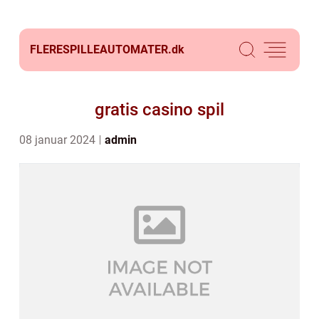
FLERESPILLEAUTOMATER.
dk
gratis casino spil
08 januar 2024
admin