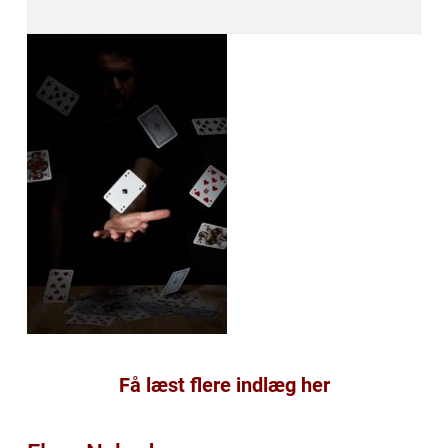
Få læst flere indlæg her