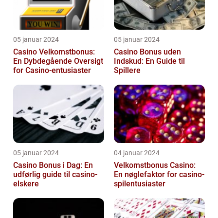
05 januar 2024
05 januar 2024
Casino Velkomstbonus:
Casino Bonus uden
En Dybdegående Oversigt
Indskud: En Guide til
for Casino-entusiaster
Spillere
05 januar 2024
04 januar 2024
Casino Bonus i Dag: En
Velkomstbonus Casino:
udførlig guide til casino-
En nøglefaktor for casino-
elskere
spilentusiaster