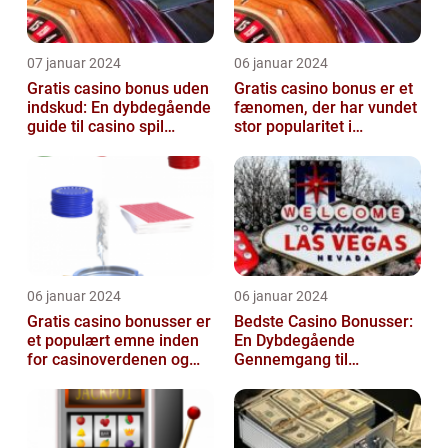
07 januar 2024
06 januar 2024
Gratis casino bonus uden
Gratis casino bonus er et
indskud: En dybdegående
fænomen, der har vundet
guide til casino spil
stor popularitet i
entusiaster
casinoverdenen
06 januar 2024
06 januar 2024
Gratis casino bonusser er
Bedste Casino Bonusser:
et populært emne inden
En Dybdegående
for casinoverdenen og
Gennemgang til
tilbyder spændende
Casinoentusiaster
muligheder...