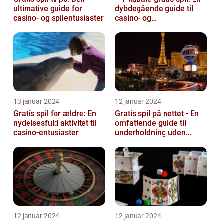
ultimative guide for
dybdegående guide til
casino- og spilentusiaster
casino- og
spilentusiaster**
13 januar 2024
12 januar 2024
Gratis spil for ældre: En
Gratis spil på nettet - En
nydelsesfuld aktivitet til
omfattende guide til
casino-entusiaster
underholdning uden
omkostninger
12 januar 2024
12 januar 2024