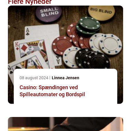
Flere Nyheder
08 august 2024
Linnea Jensen
Casino: Spændingen ved
Spilleautomater og Bordspil