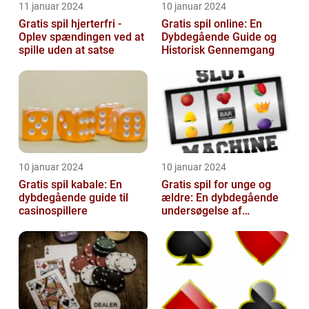
11 januar 2024
10 januar 2024
Gratis spil hjerterfri -
Gratis spil online: En
Oplev spændingen ved at
Dybdegående Guide og
spille uden at satse
Historisk Gennemgang
10 januar 2024
10 januar 2024
Gratis spil kabale: En
Gratis spil for unge og
dybdegående guide til
ældre: En dybdegående
casinospillere
undersøgelse af
underholdning til casino-
elskere