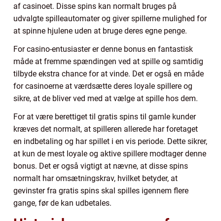
af casinoet. Disse spins kan normalt bruges på
udvalgte spilleautomater og giver spillerne mulighed for
at spinne hjulene uden at bruge deres egne penge.
For casino-entusiaster er denne bonus en fantastisk
måde at fremme spændingen ved at spille og samtidig
tilbyde ekstra chance for at vinde. Det er også en måde
for casinoerne at værdsætte deres loyale spillere og
sikre, at de bliver ved med at vælge at spille hos dem.
For at være berettiget til gratis spins til gamle kunder
kræves det normalt, at spilleren allerede har foretaget
en indbetaling og har spillet i en vis periode. Dette sikrer,
at kun de mest loyale og aktive spillere modtager denne
bonus. Det er også vigtigt at nævne, at disse spins
normalt har omsætningskrav, hvilket betyder, at
gevinster fra gratis spins skal spilles igennem flere
gange, før de kan udbetales.