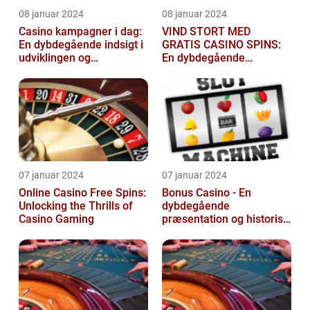
08 januar 2024
08 januar 2024
Casino kampagner i dag:
VIND STORT MED
En dybdegående indsigt i
GRATIS CASINO SPINS:
udviklingen og
En dybdegående
vigtigheden for casino-
forståelse
entusiaster
07 januar 2024
07 januar 2024
Online Casino Free Spins:
Bonus Casino - En
Unlocking the Thrills of
dybdegående
Casino Gaming
præsentation og historisk
gennemgang