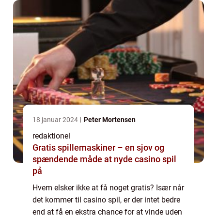
18 januar 2024
Peter Mortensen
redaktionel
Gratis spillemaskiner – en sjov og
spændende måde at nyde casino spil
på
Hvem elsker ikke at få noget gratis? Især når
det kommer til casino spil, er der intet bedre
end at få en ekstra chance for at vinde uden