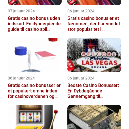
07 januar 2024
06 januar 2024
Gratis casino bonus uden
Gratis casino bonus er et
indskud: En dybdegående
fænomen, der har vundet
guide til casino spil
stor popularitet i
entusiaster
casinoverdenen
06 januar 2024
06 januar 2024
Gratis casino bonusser er
Bedste Casino Bonusser:
et populært emne inden
En Dybdegående
for casinoverdenen og
Gennemgang til
tilbyder spændende
Casinoentusiaster
muligheder...