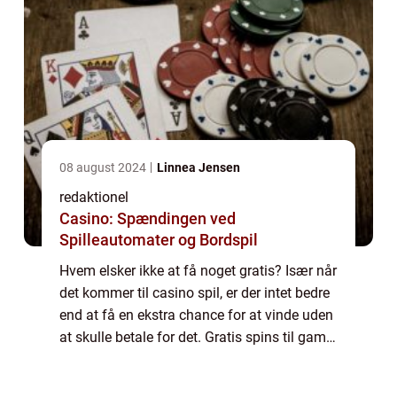
08 august 2024
Linnea Jensen
redaktionel
Casino: Spændingen ved
Spilleautomater og Bordspil
Hvem elsker ikke at få noget gratis? Især når
det kommer til casino spil, er der intet bedre
end at få en ekstra chance for at vinde uden
at skulle betale for det. Gratis spins til gamle
kunder er en populær fordel, der tilbydes af
mange online casin...