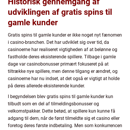
Historisk gennemgang af
udviklingen af gratis spins til
gamle kunder
Gratis spins til gamle kunder er ikke noget nyt fænomen
i casino-branchen. Det har udviklet sig over tid, da
casinoerne har realiseret vigtigheden af at belønne og
fastholde deres eksisterende spillere. Tilbage i gamle
dage var casinobonusser primært fokuseret på at
tiltrække nye spillere, men denne tilgang er ændret, og
casinoerne har nu indset, at det også er vigtigt at holde
på deres allerede eksisterende kunder.
I begyndelsen blev gratis spins til gamle kunder kun
tilbudt som en del af tilmeldingsbonusser og
velkomstpakker. Dette betød, at spillere kun kunne få
adgang til dem, når de først tilmeldte sig et casino eller
foretog deres første indbetaling. Men som konkurrencen