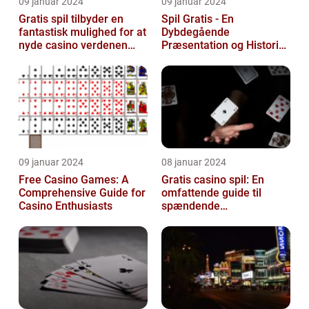
09 januar 2024
09 januar 2024
Gratis spil tilbyder en
Spil Gratis - En
fantastisk mulighed for at
Dybdegående
nyde casino verdenen
Præsentation og Historisk
uden at skulle tømme
Gennemgang
pengepu...
09 januar 2024
08 januar 2024
Free Casino Games: A
Gratis casino spil: En
Comprehensive Guide for
omfattende guide til
Casino Enthusiasts
spændende
spiloplevelser