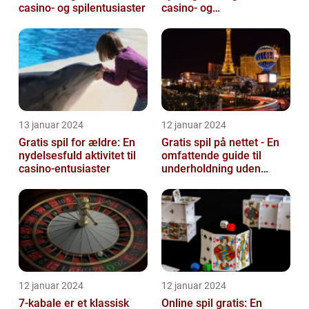
casino- og spilentusiaster
casino- og
spilentusiaster**
13 januar 2024
12 januar 2024
Gratis spil for ældre: En
Gratis spil på nettet - En
nydelsesfuld aktivitet til
omfattende guide til
casino-entusiaster
underholdning uden
omkostninger
12 januar 2024
12 januar 2024
7-kabale er et klassisk
Online spil gratis: En