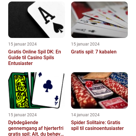
15 januar 2024
15 januar 2024
Gratis Online Spil DK: En
Gratis spil: 7 kabalen
Guide til Casino Spils
Entusiaster
15 januar 2024
14 januar 2024
Dybdegående
Spider Solitaire: Gratis
gennemgang af hjerterfri
spil til casinoentusiaster
gratis spil: Alt, du behøver