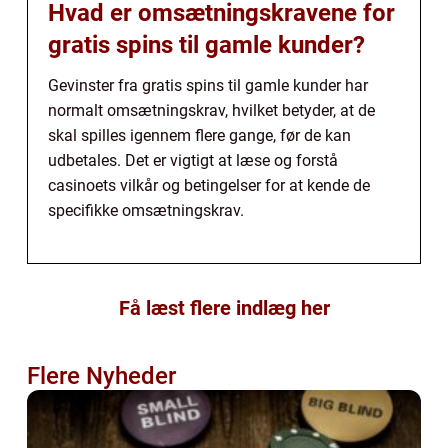
Hvad er omsætningskravene for
gratis spins til gamle kunder?
Gevinster fra gratis spins til gamle kunder har
normalt omsætningskrav, hvilket betyder, at de
skal spilles igennem flere gange, før de kan
udbetales. Det er vigtigt at læse og forstå
casinoets vilkår og betingelser for at kende de
specifikke omsætningskrav.
Få læst flere indlæg her
Flere Nyheder