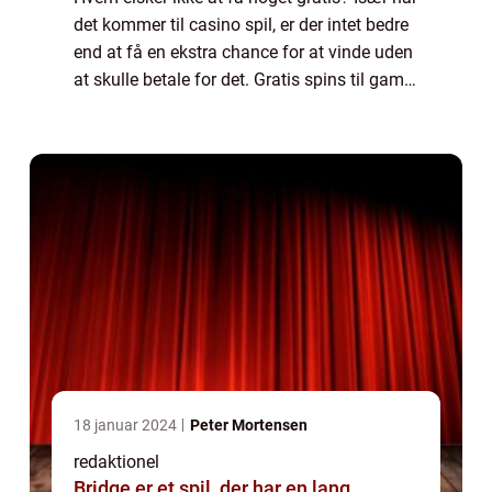
det kommer til casino spil, er der intet bedre
end at få en ekstra chance for at vinde uden
at skulle betale for det. Gratis spins til gamle
kunder er en populær fordel, der tilbydes af
mange online casin...
18 januar 2024
Peter Mortensen
redaktionel
Bridge er et spil, der har en lang