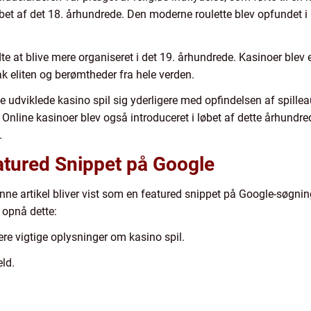
øbet af det 18. århundrede. Den moderne roulette blev opfundet i
e at blive mere organiseret i det 19. århundrede. Kasinoer blev
k eliten og berømtheder fra hele verden.
e udviklede kasino spil sig yderligere med opfindelsen af spille
 Online kasinoer blev også introduceret i løbet af dette århundre
.
tured Snippet på Google
ne artikel bliver vist som en featured snippet på Google-søgninger
t opnå dette:
ere vigtige oplysninger om kasino spil.
eld.