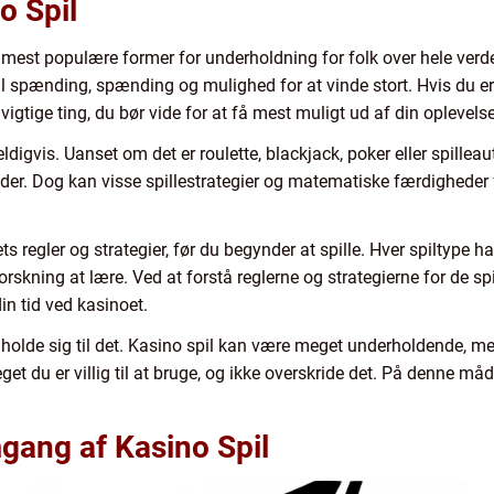
o Spil
de mest populære former for underholdning for folk over hele verd
pil spænding, spænding og mulighed for at vinde stort. Hvis du er
e vigtige ting, du bør vide for at få mest muligt ud af din oplevelse
ldigvis. Uanset om det er roulette, blackjack, poker eller spillea
er. Dog kan visse spillestrategier og matematiske færdigheder f
regler og strategier, før du begynder at spille. Hver spiltype ha
orskning at lære. Ved at forstå reglerne og strategierne for de spi
in tid ved kasinoet.
g holde sig til det. Kasino spil kan være meget underholdende, m
eget du er villig til at bruge, og ikke overskride det. På denne m
gang af Kasino Spil