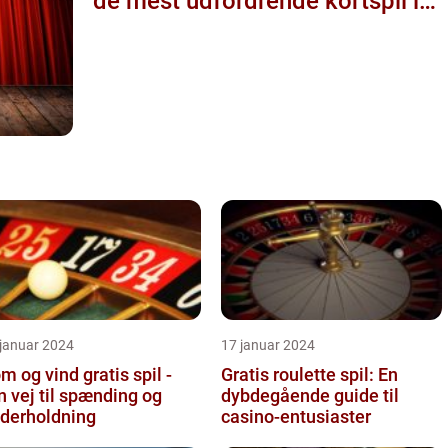
de mest udfordrende kortspil i
verden
 januar 2024
17 januar 2024
m og vind gratis spil -
Gratis roulette spil: En
n vej til spænding og
dybdegående guide til
derholdning
casino-entusiaster