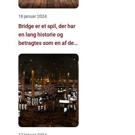
18 januar 2024
Bridge er et spil, der har
en lang historie og
betragtes som en af de
mest udfordrende
kortspil i verden
17 januar 2024