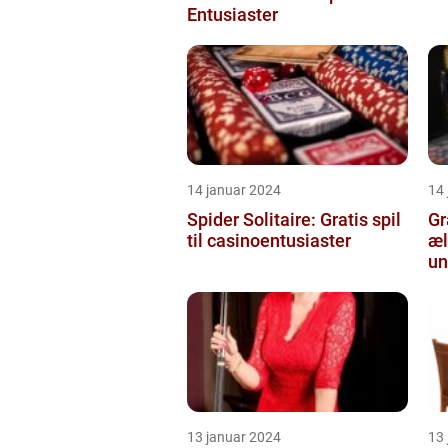
Entusiaster
14 januar 2024
14
Spider Solitaire: Gratis spil
Gr
til casinoentusiaster
æl
un
mu
on
13 januar 2024
13