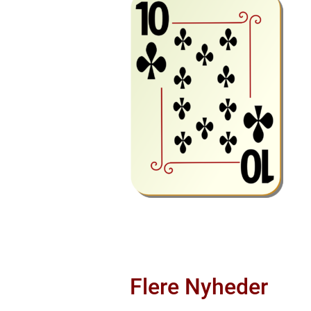
Flere Nyheder