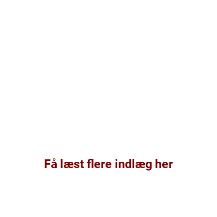
Få læst flere indlæg her