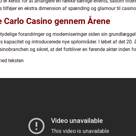
o er kendt for at arrangere en række særlige events, såsom inte
 tilføjer en ekstra dimension af spænding og glamour til casin
e Carlo Casino gennem Årene
delige forandringer og moderniseringer siden sin grundlæggelse. 
ts kapacitet og introducerede nye spilområder. I løbet af det 20
sinobranchen og sikret, at det forbliver en førende aktør inden for
med teksten