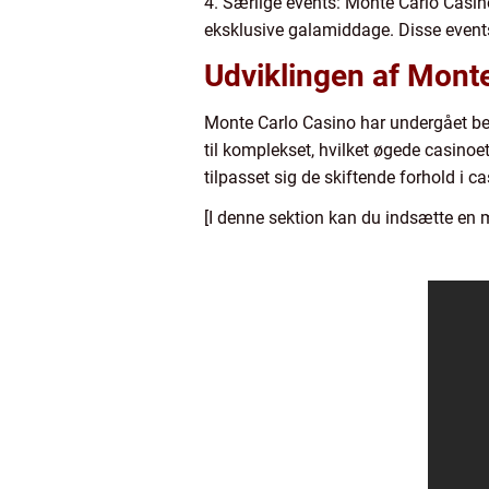
4. Særlige events: Monte Carlo Casin
eksklusive galamiddage. Disse events
Udviklingen af Mont
Monte Carlo Casino har undergået bety
til komplekset, hvilket øgede casinoe
tilpasset sig de skiftende forhold i ca
[I denne sektion kan du indsætte en 