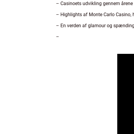
– Casinoets udvikling gennem årene o
– Highlights af Monte Carlo Casino, h
– En verden af glamour og spænding
–