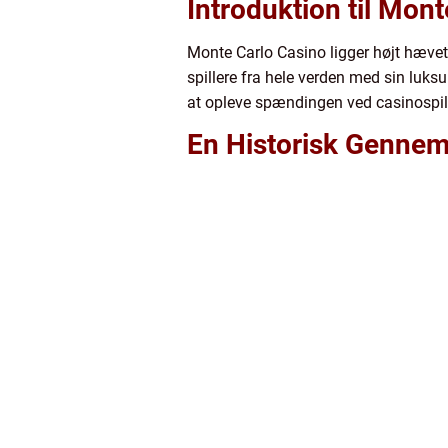
Introduktion til Mont
Monte Carlo Casino ligger højt hævet
spillere fra hele verden med sin luks
at opleve spændingen ved casinospil,
En Historisk Gennem