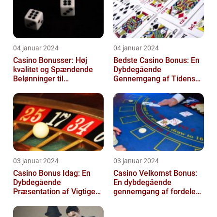
04 januar 2024
04 januar 2024
Casino Bonusser: Høj
Bedste Casino Bonus: En
kvalitet og Spændende
Dybdegående
Belønninger til
Gennemgang af Tidens
Casinospillere
Mest Attraktive Tilbud
03 januar 2024
03 januar 2024
Casino Bonus Idag: En
Casino Velkomst Bonus:
Dybdegående
En dybdegående
Præsentation af Vigtige
gennemgang af fordele
Aspekter for
og udvikling over tid
Casinospillere