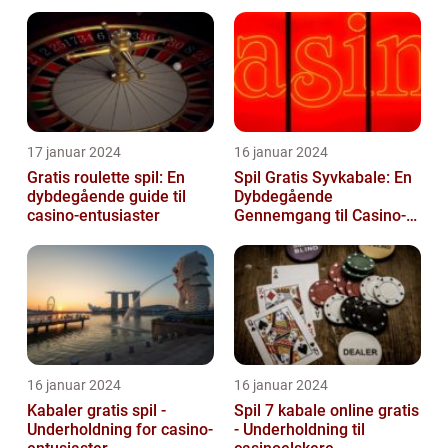
populært casinospil
17 januar 2024
16 januar 2024
Gratis roulette spil: En
Spil Gratis Syvkabale: En
dybdegående guide til
Dybdegående
casino-entusiaster
Gennemgang til Casino-
og Spilentusiaster
16 januar 2024
16 januar 2024
Kabaler gratis spil -
Spil 7 kabale online gratis
Underholdning for casino-
- Underholdning til