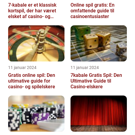
7-kabale er et klassisk
Online spil gratis: En
kortspil, der har været
omfattende guide til
elsket af casino- og
casinoentusiaster
spilentusiaster i årtier
11 januar 2024
11 januar 2024
Gratis online spil: Den
7kabale Gratis Spil: Den
ultimative guide for
Ultimative Guide til
casino- og spilelskere
Casino-elskere