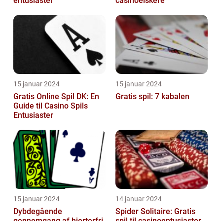
entusiaster
casinoelskere
15 januar 2024
15 januar 2024
Gratis Online Spil DK: En
Gratis spil: 7 kabalen
Guide til Casino Spils
Entusiaster
15 januar 2024
14 januar 2024
Dybdegående
Spider Solitaire: Gratis
gennemgang af hjerterfri
spil til casinoentusiaster