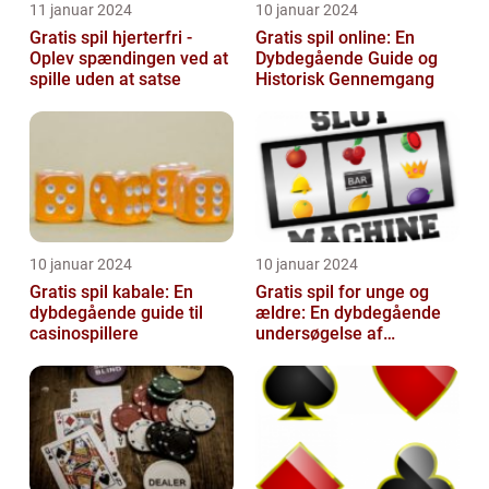
11 januar 2024
10 januar 2024
Gratis spil hjerterfri -
Gratis spil online: En
Oplev spændingen ved at
Dybdegående Guide og
spille uden at satse
Historisk Gennemgang
10 januar 2024
10 januar 2024
Gratis spil kabale: En
Gratis spil for unge og
dybdegående guide til
ældre: En dybdegående
casinospillere
undersøgelse af
underholdning til casino-
elskere