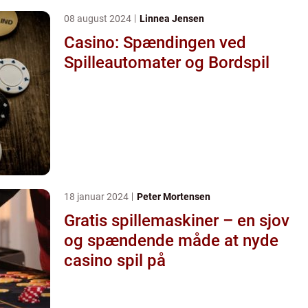
08 august 2024
Linnea Jensen
Casino: Spændingen ved
Spilleautomater og Bordspil
18 januar 2024
Peter Mortensen
Gratis spillemaskiner – en sjov
og spændende måde at nyde
casino spil på