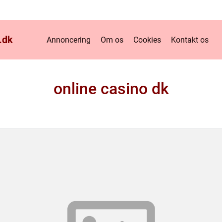
.
dk
Annoncering
Om os
Cookies
Kontakt os
online casino dk