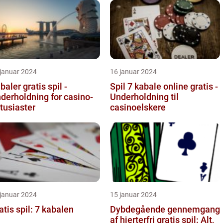
 januar 2024
16 januar 2024
baler gratis spil -
Spil 7 kabale online gratis -
derholdning for casino-
Underholdning til
tusiaster
casinoelskere
 januar 2024
15 januar 2024
atis spil: 7 kabalen
Dybdegående gennemgang
af hjerterfri gratis spil: Alt,