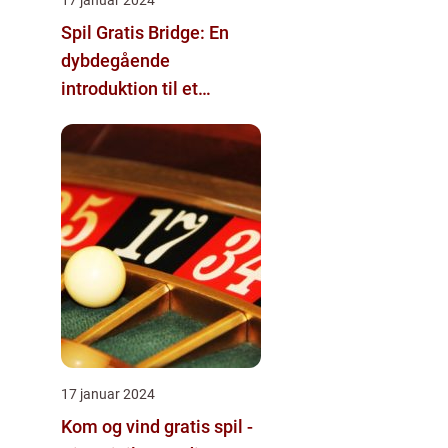
Spil Gratis Bridge: En
dybdegående
introduktion til et
populært casinospil
17 januar 2024
Kom og vind gratis spil -