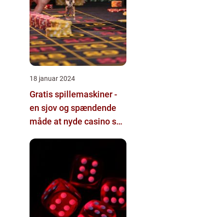
18 januar 2024
Gratis spillemaskiner -
en sjov og spændende
måde at nyde casino spil
på