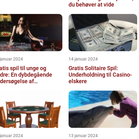
du behøver at vide
 januar 2024
14 januar 2024
atis spil til unge og
Gratis Solitaire Spil:
dre: En dybdegående
Underholdning til Casino-
dersøgelse af
elskere
lighederne inden for
line casino o...
 januar 2024
13 januar 2024