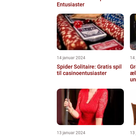
Entusiaster
14 januar 2024
14
Spider Solitaire: Gratis spil
Gr
til casinoentusiaster
æl
un
mu
on
13 januar 2024
13