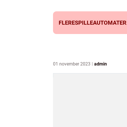
FLERESPILLEAUTOMATER
01 november 2023
admin