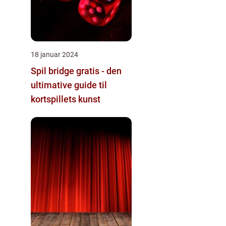
18 januar 2024
Spil bridge gratis - den
ultimative guide til
kortspillets kunst