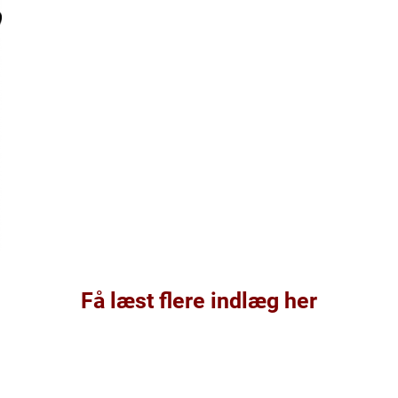
Få læst flere indlæg her