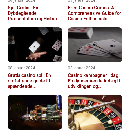
09 januar 2024
09 januar 2024
Spil Gratis - En
Free Casino Games: A
Dybdegående
Comprehensive Guide for
Præsentation og Historisk
Casino Enthusiasts
Gennemgang
08 januar 2024
08 januar 2024
Gratis casino spil: En
Casino kampagner i dag:
omfattende guide til
En dybdegående indsigt i
spændende
udviklingen og
spiloplevelser
vigtigheden for casino-
entusiaster