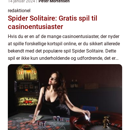
14 januar 2024
Peter Mortensen
redaktionel
Spider Solitaire: Gratis spil til
casinoentusiaster
Hvis du er en af de mange casinoentusiaster, der nyder
at spille forskellige kortspil online, er du sikkert allerede
bekendt med det populære spil Spider Solitaire. Dette
spil er ikke kun underholdende og udfordrende, det er
også tilgængeligt som et ...