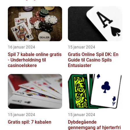
og Spilentusiaster
16 januar 2024
15 januar 2024
Spil 7 kabale online gratis
Gratis Online Spil DK: En
- Underholdning til
Guide til Casino Spils
casinoelskere
Entusiaster
15 januar 2024
15 januar 2024
Gratis spil: 7 kabalen
Dybdegående
gennemgang af hjerterfri