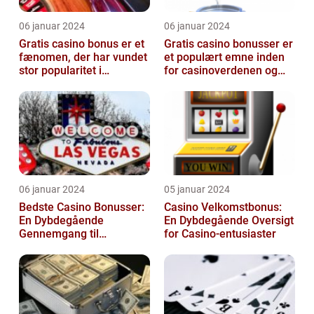
06 januar 2024
06 januar 2024
Gratis casino bonus er et
Gratis casino bonusser er
fænomen, der har vundet
et populært emne inden
stor popularitet i
for casinoverdenen og
casinoverdenen
tilbyder spændende
muligheder...
06 januar 2024
05 januar 2024
Bedste Casino Bonusser:
Casino Velkomstbonus:
En Dybdegående
En Dybdegående Oversigt
Gennemgang til
for Casino-entusiaster
Casinoentusiaster