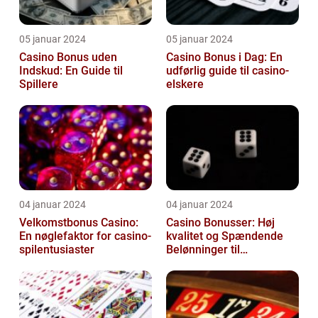
05 januar 2024
05 januar 2024
Casino Bonus uden
Casino Bonus i Dag: En
Indskud: En Guide til
udførlig guide til casino-
Spillere
elskere
04 januar 2024
04 januar 2024
Velkomstbonus Casino:
Casino Bonusser: Høj
En nøglefaktor for casino-
kvalitet og Spændende
spilentusiaster
Belønninger til
Casinospillere