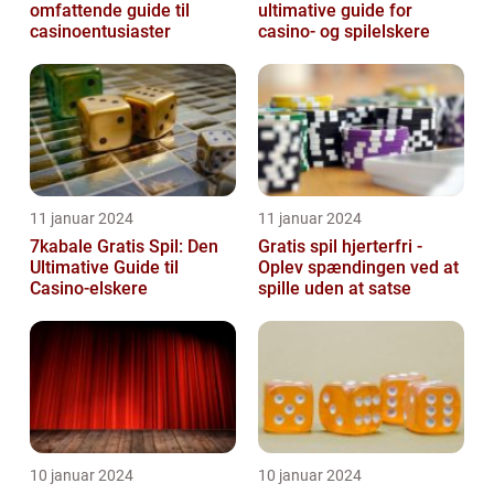
omfattende guide til
ultimative guide for
casinoentusiaster
casino- og spilelskere
11 januar 2024
11 januar 2024
7kabale Gratis Spil: Den
Gratis spil hjerterfri -
Ultimative Guide til
Oplev spændingen ved at
Casino-elskere
spille uden at satse
10 januar 2024
10 januar 2024