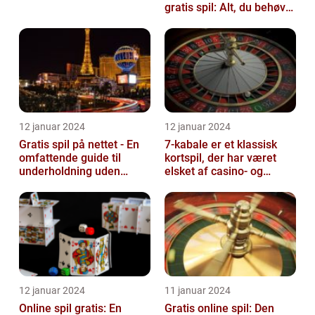
gratis spil: Alt, du behøver
at vide
12 januar 2024
12 januar 2024
Gratis spil på nettet - En
7-kabale er et klassisk
omfattende guide til
kortspil, der har været
underholdning uden
elsket af casino- og
omkostninger
spilentusiaster i årtier
12 januar 2024
11 januar 2024
Online spil gratis: En
Gratis online spil: Den