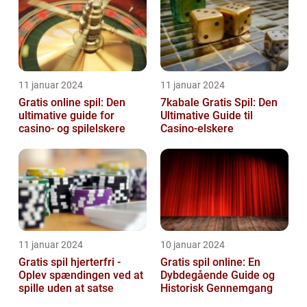
11 januar 2024
11 januar 2024
Gratis online spil: Den
7kabale Gratis Spil: Den
ultimative guide for
Ultimative Guide til
casino- og spilelskere
Casino-elskere
11 januar 2024
10 januar 2024
Gratis spil hjerterfri -
Gratis spil online: En
Oplev spændingen ved at
Dybdegående Guide og
spille uden at satse
Historisk Gennemgang