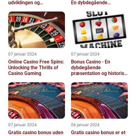
udviklingen og
En dybdegående
vigtigheden for casino-
forståelse
entusiaster
07 januar 2024
07 januar 2024
Online Casino Free Spins:
Bonus Casino - En
Unlocking the Thrills of
dybdegående
Casino Gaming
præsentation og historisk
gennemgang
07 januar 2024
06 januar 2024
Gratis casino bonus uden
Gratis casino bonus er et