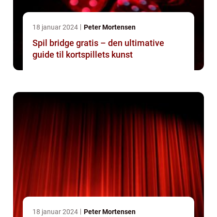
18 januar 2024
Peter Mortensen
Spil bridge gratis – den ultimative
guide til kortspillets kunst
18 januar 2024
Peter Mortensen