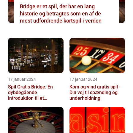
Bridge er et spil, der har en lang
historie og betragtes som en af de
mest udfordrende kortspil i verden
17 januar 2024
17 januar 2024
Spil Gratis Bridge: En
Kom og vind gratis spil -
dybdegående
Din vej til spænding og
introduktion til et
underholdning
populært casinospil