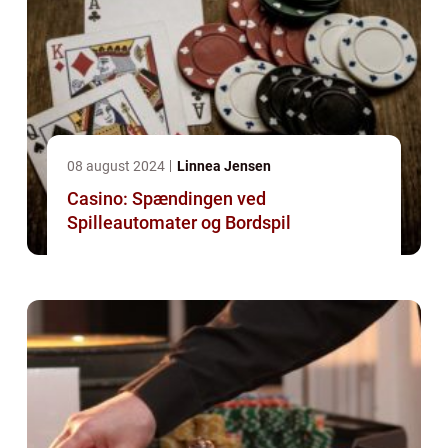
08 august 2024
Linnea Jensen
Casino: Spændingen ved
Spilleautomater og Bordspil