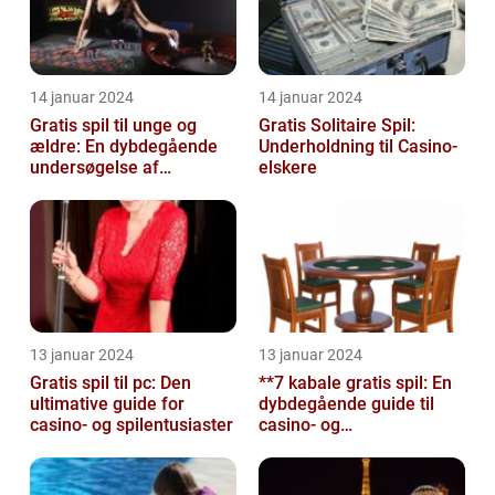
14 januar 2024
14 januar 2024
Gratis spil til unge og
Gratis Solitaire Spil:
ældre: En dybdegående
Underholdning til Casino-
undersøgelse af
elskere
mulighederne inden for
online casino o...
13 januar 2024
13 januar 2024
Gratis spil til pc: Den
**7 kabale gratis spil: En
ultimative guide for
dybdegående guide til
casino- og spilentusiaster
casino- og
spilentusiaster**