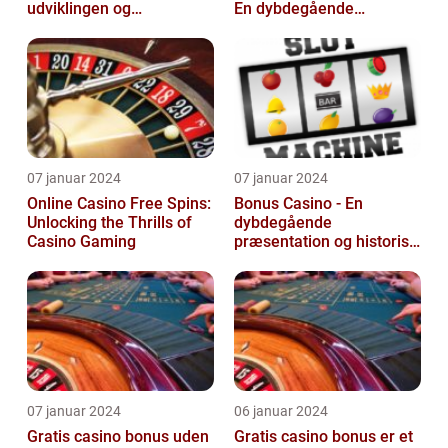
udviklingen og
En dybdegående
vigtigheden for casino-
forståelse
entusiaster
07 januar 2024
07 januar 2024
Online Casino Free Spins:
Bonus Casino - En
Unlocking the Thrills of
dybdegående
Casino Gaming
præsentation og historisk
gennemgang
07 januar 2024
06 januar 2024
Gratis casino bonus uden
Gratis casino bonus er et