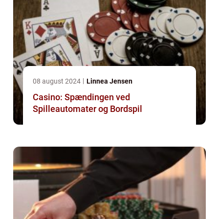
08 august 2024
Linnea Jensen
Casino: Spændingen ved
Spilleautomater og Bordspil