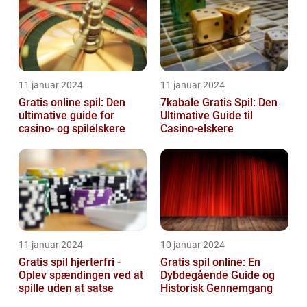
11 januar 2024
11 januar 2024
Gratis online spil: Den
7kabale Gratis Spil: Den
ultimative guide for
Ultimative Guide til
casino- og spilelskere
Casino-elskere
11 januar 2024
10 januar 2024
Gratis spil hjerterfri -
Gratis spil online: En
Oplev spændingen ved at
Dybdegående Guide og
spille uden at satse
Historisk Gennemgang