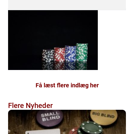
Få læst flere indlæg her
Flere Nyheder