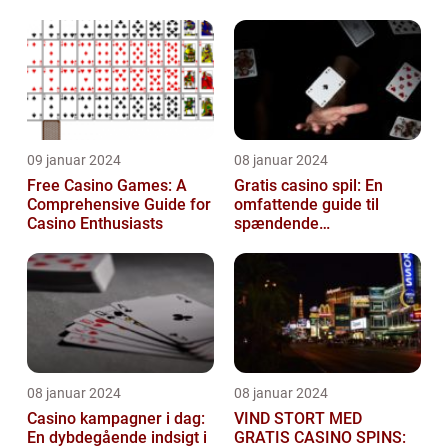
uden at skulle tømme
Gennemgang
pengepu...
09 januar 2024
08 januar 2024
Free Casino Games: A
Gratis casino spil: En
Comprehensive Guide for
omfattende guide til
Casino Enthusiasts
spændende
spiloplevelser
08 januar 2024
08 januar 2024
Casino kampagner i dag:
VIND STORT MED
En dybdegående indsigt i
GRATIS CASINO SPINS: