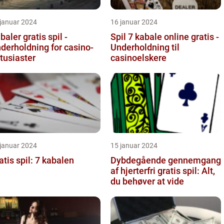
 januar 2024
16 januar 2024
baler gratis spil -
Spil 7 kabale online gratis -
derholdning for casino-
Underholdning til
tusiaster
casinoelskere
 januar 2024
15 januar 2024
atis spil: 7 kabalen
Dybdegående gennemgang
af hjerterfri gratis spil: Alt,
du behøver at vide