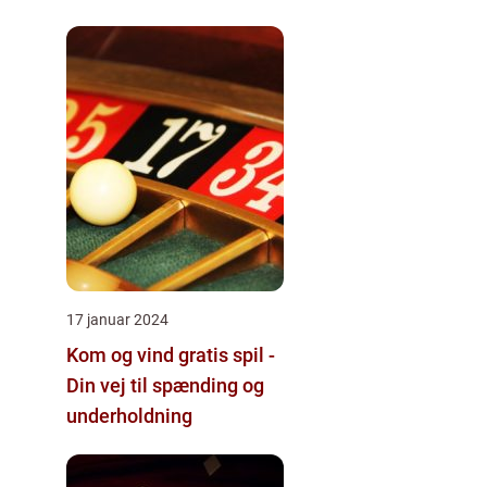
populært casinospil
17 januar 2024
Kom og vind gratis spil -
Din vej til spænding og
underholdning