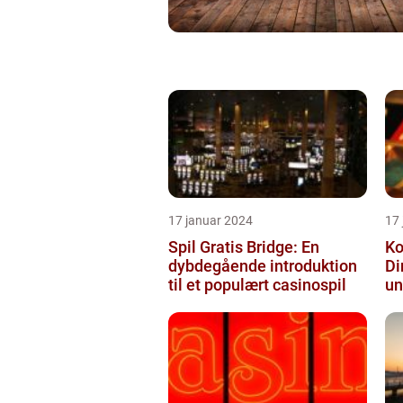
17 januar 2024
17
Spil Gratis Bridge: En
Ko
dybdegående introduktion
Di
til et populært casinospil
un