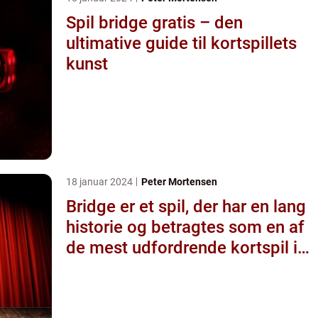
Spil bridge gratis – den
ultimative guide til kortspillets
kunst
18 januar 2024
Peter Mortensen
Bridge er et spil, der har en lang
historie og betragtes som en af
de mest udfordrende kortspil i
verden