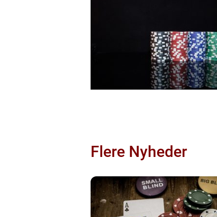
Flere Nyheder