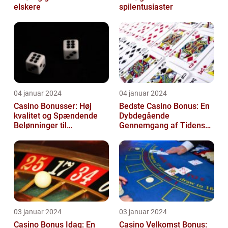
elskere
spilentusiaster
04 januar 2024
04 januar 2024
Casino Bonusser: Høj
Bedste Casino Bonus: En
kvalitet og Spændende
Dybdegående
Belønninger til
Gennemgang af Tidens
Casinospillere
Mest Attraktive Tilbud
03 januar 2024
03 januar 2024
Casino Bonus Idag: En
Casino Velkomst Bonus: