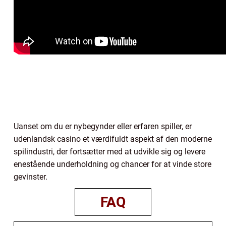
Uanset om du er nybegynder eller erfaren spiller, er
udenlandsk casino et værdifuldt aspekt af den moderne
spilindustri, der fortsætter med at udvikle sig og levere
enestående underholdning og chancer for at vinde store
gevinster.
FAQ