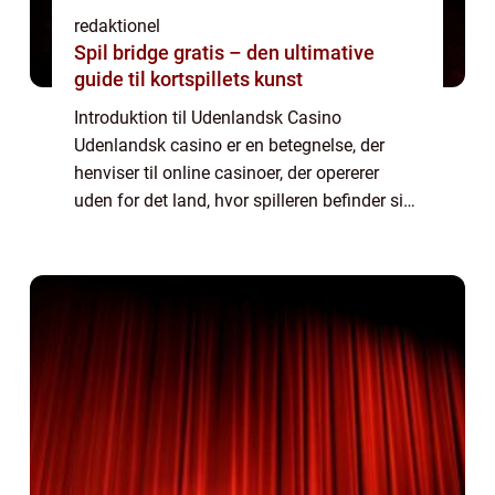
redaktionel
Spil bridge gratis – den ultimative
guide til kortspillets kunst
Introduktion til Udenlandsk Casino
Udenlandsk casino er en betegnelse, der
henviser til online casinoer, der opererer
uden for det land, hvor spilleren befinder sig.
Disse casinoer tilbyder et bredt udvalg af
spil, herunder slots, bordspil, live deal...