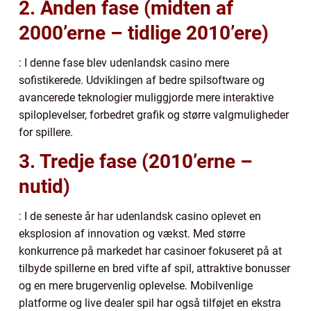
2. Anden fase (midten af
2000’erne – tidlige 2010’ere)
: I denne fase blev udenlandsk casino mere
sofistikerede. Udviklingen af bedre spilsoftware og
avancerede teknologier muliggjorde mere interaktive
spiloplevelser, forbedret grafik og større valgmuligheder
for spillere.
3. Tredje fase (2010’erne –
nutid)
: I de seneste år har udenlandsk casino oplevet en
eksplosion af innovation og vækst. Med større
konkurrence på markedet har casinoer fokuseret på at
tilbyde spillerne en bred vifte af spil, attraktive bonusser
og en mere brugervenlig oplevelse. Mobilvenlige
platforme og live dealer spil har også tilføjet en ekstra