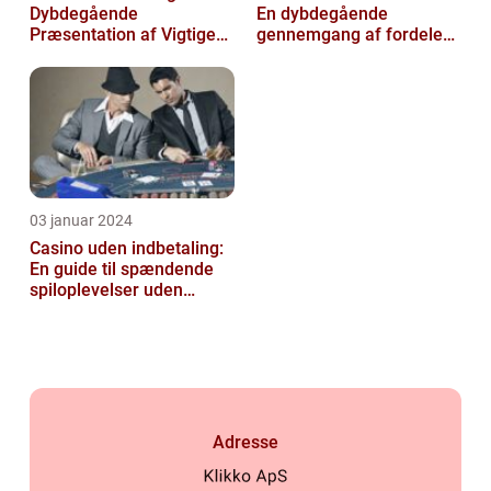
Dybdegående
En dybdegående
Præsentation af Vigtige
gennemgang af fordele
Aspekter for
og udvikling over tid
Casinospillere
03 januar 2024
Casino uden indbetaling:
En guide til spændende
spiloplevelser uden
økonomisk risiko
Adresse