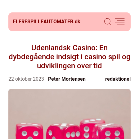
FLERESPILLEAUTOMATER.
dk
Udenlandsk Casino: En
dybdegående indsigt i casino spil og
udviklingen over tid
22 oktober 2023
Peter Mortensen
redaktionel