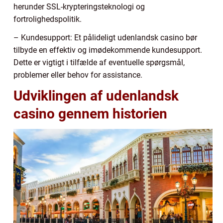
herunder SSL-krypteringsteknologi og
fortrolighedspolitik.
– Kundesupport: Et pålideligt udenlandsk casino bør
tilbyde en effektiv og imødekommende kundesupport.
Dette er vigtigt i tilfælde af eventuelle spørgsmål,
problemer eller behov for assistance.
Udviklingen af udenlandsk
casino gennem historien