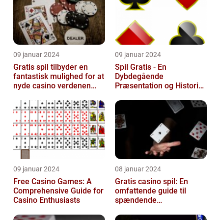
09 januar 2024
09 januar 2024
Gratis spil tilbyder en
Spil Gratis - En
fantastisk mulighed for at
Dybdegående
nyde casino verdenen
Præsentation og Historisk
uden at skulle tømme
Gennemgang
pengepu...
09 januar 2024
08 januar 2024
Free Casino Games: A
Gratis casino spil: En
Comprehensive Guide for
omfattende guide til
Casino Enthusiasts
spændende
spiloplevelser