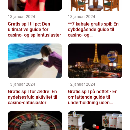
13 januar 2024
13 januar 2024
Gratis spil til pc: Den
**7 kabale gratis spil: En
ultimative guide for
dybdegående guide til
casino- og spilentusiaster
casino- og
spilentusiaster**
13 januar 2024
12 januar 2024
Gratis spil for ældre: En
Gratis spil på nettet - En
nydelsesfuld aktivitet til
omfattende guide til
casino-entusiaster
underholdning uden
omkostninger