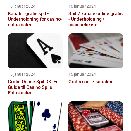
16 januar 2024
16 januar 2024
Kabaler gratis spil -
Spil 7 kabale online gratis
Underholdning for casino-
- Underholdning til
entusiaster
casinoelskere
15 januar 2024
15 januar 2024
Gratis Online Spil DK: En
Gratis spil: 7 kabalen
Guide til Casino Spils
Entusiaster