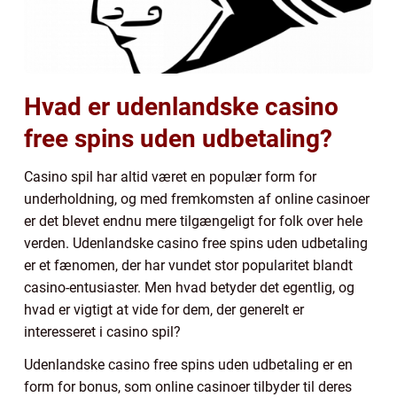
Hvad er udenlandske casino
free spins uden udbetaling?
Casino spil har altid været en populær form for
underholdning, og med fremkomsten af online casinoer
er det blevet endnu mere tilgængeligt for folk over hele
verden. Udenlandske casino free spins uden udbetaling
er et fænomen, der har vundet stor popularitet blandt
casino-entusiaster. Men hvad betyder det egentlig, og
hvad er vigtigt at vide for dem, der generelt er
interesseret i casino spil?
Udenlandske casino free spins uden udbetaling er en
form for bonus, som online casinoer tilbyder til deres