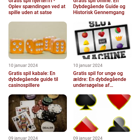
Gratis spil hjerterfri -
Gratis spil online: En
Oplev spændingen ved at
Dybdegående Guide og
spille uden at satse
Historisk Gennemgang
10 januar 2024
10 januar 2024
Gratis spil kabale: En
Gratis spil for unge og
dybdegående guide til
ældre: En dybdegående
casinospillere
undersøgelse af
underholdning til casino-
elskere
09 januar 2024
09 januar 2024