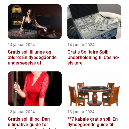
at vide
14 januar 2024
14 januar 2024
Gratis spil til unge og
Gratis Solitaire Spil:
ældre: En dybdegående
Underholdning til Casino-
undersøgelse af
elskere
mulighederne inden for
online casino o...
13 januar 2024
13 januar 2024
Gratis spil til pc: Den
**7 kabale gratis spil: En
ultimative guide for
dybdegående guide til