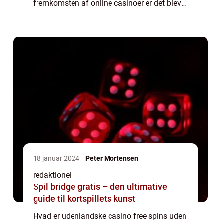
fremkomsten af online casinoer er det blevet
endnu mere tilgængeligt for folk over hele
verden. Udenlandske casino free spins...
18 januar 2024
Peter Mortensen
redaktionel
Spil bridge gratis – den ultimative
guide til kortspillets kunst
Hvad er udenlandske casino free spins uden