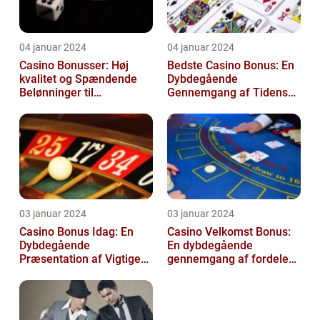
04 januar 2024
04 januar 2024
Casino Bonusser: Høj
Bedste Casino Bonus: En
kvalitet og Spændende
Dybdegående
Belønninger til
Gennemgang af Tidens
Casinospillere
Mest Attraktive Tilbud
03 januar 2024
03 januar 2024
Casino Bonus Idag: En
Casino Velkomst Bonus:
Dybdegående
En dybdegående
Præsentation af Vigtige
gennemgang af fordele
Aspekter for
og udvikling over tid
Casinospillere