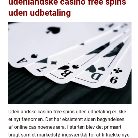
udenlandske casino free spins
uden udbetaling
Udenlandske casino free spins uden udbetaling er ikke
et nyt fænomen. Det har eksisteret siden begyndelsen
af online casinoernes æra. I starten blev det primært
brugt som et markedsføringsværktøj for at tiltrække nye