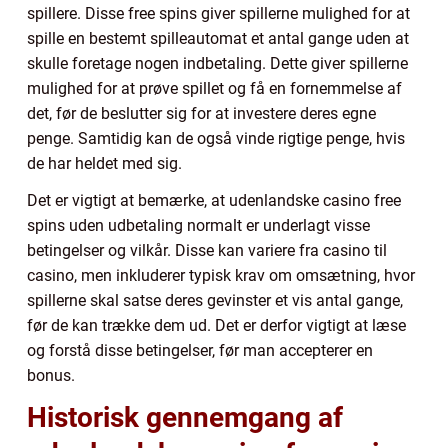
spillere. Disse free spins giver spillerne mulighed for at
spille en bestemt spilleautomat et antal gange uden at
skulle foretage nogen indbetaling. Dette giver spillerne
mulighed for at prøve spillet og få en fornemmelse af
det, før de beslutter sig for at investere deres egne
penge. Samtidig kan de også vinde rigtige penge, hvis
de har heldet med sig.
Det er vigtigt at bemærke, at udenlandske casino free
spins uden udbetaling normalt er underlagt visse
betingelser og vilkår. Disse kan variere fra casino til
casino, men inkluderer typisk krav om omsætning, hvor
spillerne skal satse deres gevinster et vis antal gange,
før de kan trække dem ud. Det er derfor vigtigt at læse
og forstå disse betingelser, før man accepterer en
bonus.
Historisk gennemgang af