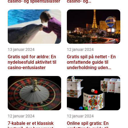
casino- og spilentusiaster
casino- og
spilentusiaster**
13 januar 2024
12 januar 2024
Gratis spil for ældre: En
Gratis spil på nettet - En
nydelsesfuld aktivitet til
omfattende guide til
casino-entusiaster
underholdning uden
omkostninger
12 januar 2024
12 januar 2024
7-kabale er et klassisk
Online spil gratis: En