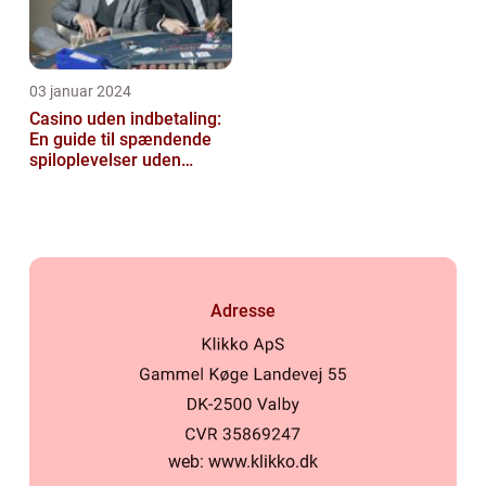
03 januar 2024
Casino uden indbetaling:
En guide til spændende
spiloplevelser uden
økonomisk risiko
Adresse
web:
www.klikko.dk